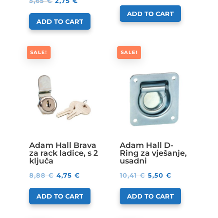
5,65
€
2,75
€
ADD TO CART
ADD TO CART
SALE!
SALE!
Adam Hall Brava
Adam Hall D-
za rack ladice, s 2
Ring za vješanje,
ključa
usadni
8,88
€
4,75
€
10,41
€
5,50
€
ADD TO CART
ADD TO CART