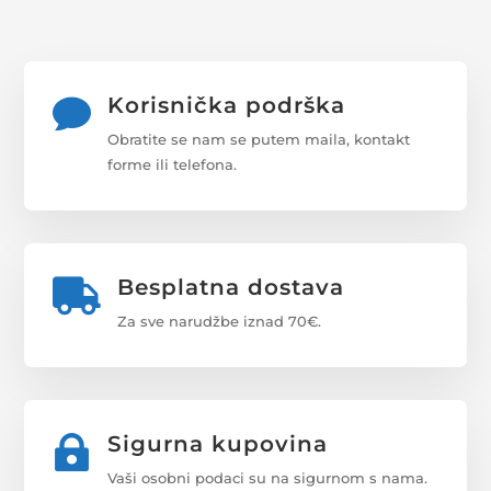
Korisnička podrška

Obratite se nam se putem maila, kontakt
forme ili telefona.
Besplatna dostava

Za sve narudžbe iznad 70€.
Sigurna kupovina

Vaši osobni podaci su na sigurnom s nama.