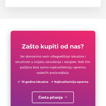
Zašto kupiti od nas?
Jer donosimo vam višegodišnje iskustvo i
stručnost u svijetu ozvučenja i rasvjete. Naš tim
pažljivo bira samo najkvalitetniju opremu
vodećih proizvođača.
✔ 10 godina iskustva ✔ Najkvalitetnija oprema
Česta pitanja