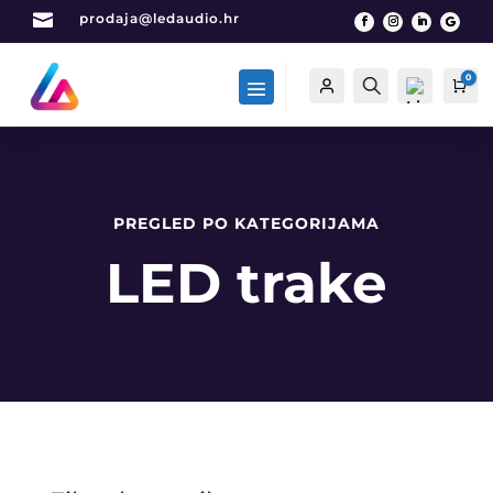

prodaja@ledaudio.hr
0
Račun
Traži
Car
PREGLED PO KATEGORIJAMA
List
a
LED trake
želj
a -
0