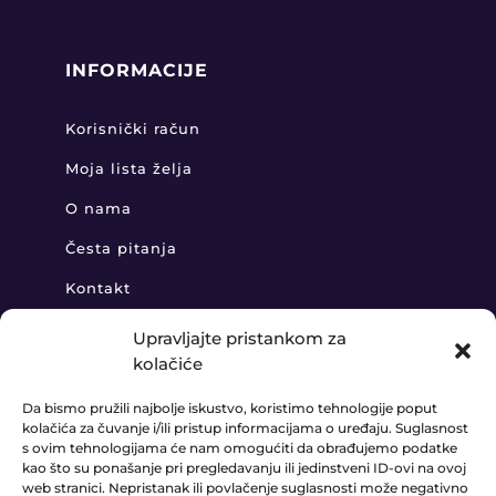
INFORMACIJE
Korisnički račun
Moja lista želja
O nama
Česta pitanja
Kontakt
Upravljajte pristankom za
kolačiće
KONTAKT
Da bismo pružili najbolje iskustvo, koristimo tehnologije poput
kolačića za čuvanje i/ili pristup informacijama o uređaju. Suglasnost
+385 91 888 6406

s ovim tehnologijama će nam omogućiti da obrađujemo podatke
kao što su ponašanje pri pregledavanju ili jedinstveni ID-ovi na ovoj
prodaja@ledaudio.hr
web stranici. Nepristanak ili povlačenje suglasnosti može negativno
