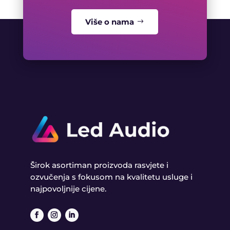
Više o nama
Širok asortiman proizvoda rasvjete i
ozvučenja s fokusom na kvalitetu usluge i
najpovoljnije cijene.