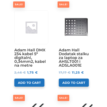
SALE!
SALE!
Adam Hall DMX
Adam Hall
234 kabel 5*
Dodatak stalku
digitalni,
za laptop za
0,34mm2, kabel
AHSLT001 i
na metre
ADSLA001E
2,46
€
1,75
€
17,17
€
11,25
€
ADD TO CART
ADD TO CART
SALE!
SALE!