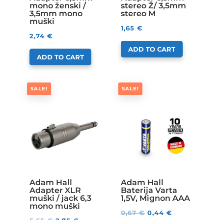
mono ženski /
stereo Ž/ 3,5mm
3,5mm mono
stereo M
muški
1,65
€
2,74
€
ADD TO CART
ADD TO CART
SALE!
SALE!
Adam Hall
Adam Hall
Adapter XLR
Baterija Varta
muški / jack 6,3
1,5V, Mignon AAA
mono muški
0,67
€
0,44
€