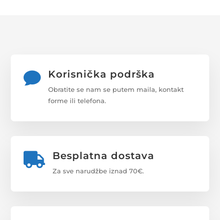
Korisnička podrška

Obratite se nam se putem maila, kontakt
forme ili telefona.
Besplatna dostava

Za sve narudžbe iznad 70€.