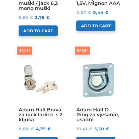
muški / jack 6,3
1,5V, Mignon AAA
mono muški
0,67
€
0,44
€
5,65
€
2,75
€
ADD TO CART
ADD TO CART
SALE!
SALE!
Adam Hall Brava
Adam Hall D-
za rack ladice, s 2
Ring za vješanje,
ključa
usadni
8,88
€
4,75
€
10,41
€
5,50
€