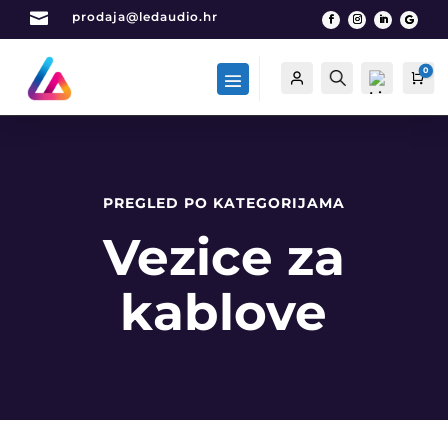

prodaja@ledaudio.hr
0
Račun
Traži
Car
PREGLED PO KATEGORIJAMA
List
a
Vezice za
želj
a -
0
kablove