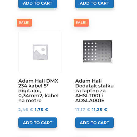
ADD TO CART
ADD TO CART
SALE!
SALE!
Adam Hall DMX
Adam Hall
234 kabel 5*
Dodatak stalku
digitalni,
za laptop za
0,34mm2, kabel
AHSLT001 i
na metre
ADSLA001E
2,46
€
1,75
€
17,17
€
11,25
€
ADD TO CART
ADD TO CART