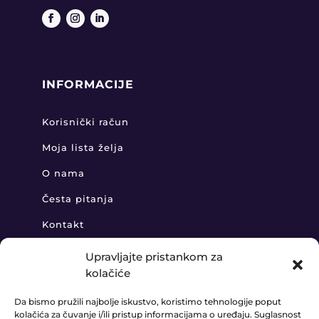
INFORMACIJE
Korisnički račun
Moja lista želja
O nama
Česta pitanja
Kontakt
Upravljajte pristankom za
kolačiće
KONTAKT
Da bismo pružili najbolje iskustvo, koristimo tehnologije poput
kolačića za čuvanje i/ili pristup informacijama o uređaju. Suglasnost
+385 91 888 6406
