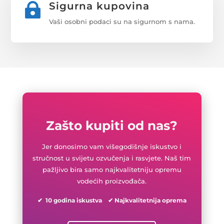
Sigurna kupovina

Vaši osobni podaci su na sigurnom s nama.
Zašto kupiti od nas?
Jer donosimo vam višegodišnje iskustvo i
stručnost u svijetu ozvučenja i rasvjete. Naš tim
pažljivo bira samo najkvalitetniju opremu
vodećih proizvođača.
✔ 10 godina iskustva ✔ Najkvalitetnija oprema