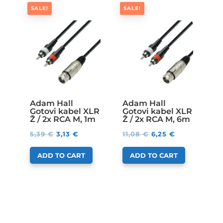
SALE!
SALE!
Adam Hall
Adam Hall
Gotovi kabel XLR
Gotovi kabel XLR
Ž / 2x RCA M, 1m
Ž / 2x RCA M, 6m
5,39
€
3,13
€
11,08
€
6,25
€
ADD TO CART
ADD TO CART