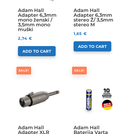
Adam Hall
Adam Hall
Adapter 6,3mm
Adapter 6,3mm
mono ženski /
stereo Ž/ 3,5mm
3,5mm mono
stereo M
muški
1,65
€
2,74
€
ADD TO CART
ADD TO CART
SALE!
SALE!
Adam Hall
Adam Hall
Adapter XLR
Baterija Varta