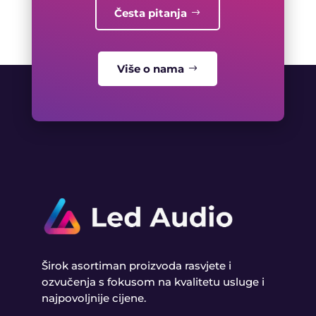
Česta pitanja
Više o nama
Širok asortiman proizvoda rasvjete i
ozvučenja s fokusom na kvalitetu usluge i
najpovoljnije cijene.