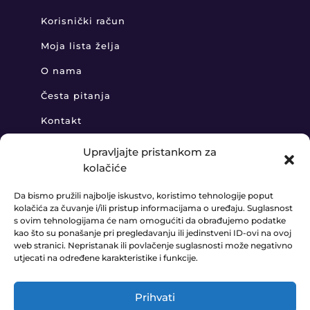
Korisnički račun
Moja lista želja
O nama
Česta pitanja
Kontakt
Upravljajte pristankom za
kolačiće
KONTAKT
Da bismo pružili najbolje iskustvo, koristimo tehnologije poput
kolačića za čuvanje i/ili pristup informacijama o uređaju. Suglasnost
+385 91 888 6406

s ovim tehnologijama će nam omogućiti da obrađujemo podatke
kao što su ponašanje pri pregledavanju ili jedinstveni ID-ovi na ovoj
prodaja@ledaudio.hr
web stranici. Nepristanak ili povlačenje suglasnosti može negativno

utjecati na određene karakteristike i funkcije.
KLARIĆI 50B, 10410 VELIKA GORICA

Prihvati