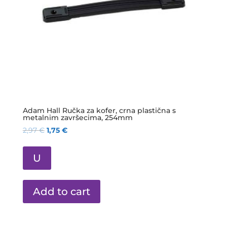
Adam Hall Ručka za kofer, crna plastična s
metalnim završecima, 254mm
2,97
€
1,75
€
U
Add to cart