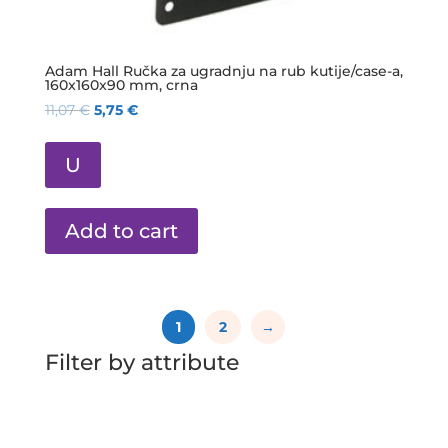
Adam Hall Ručka za ugradnju na rub kutije/case-a,
160x160x90 mm, crna
11,07
€
5,75
€
U
Add to cart
1
2
→
Filter by attribute