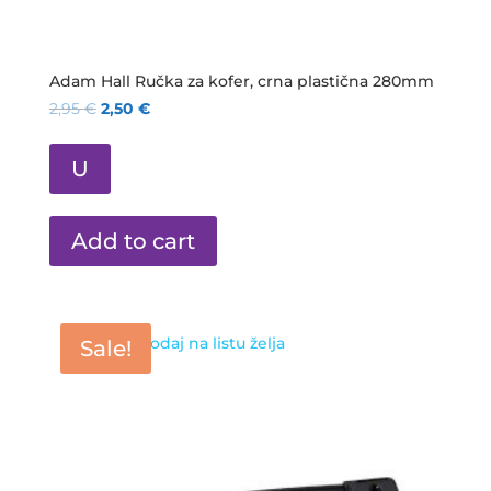
Adam Hall Ručka za kofer, crna plastična 280mm
2,95
€
2,50
€
U
Add to cart
Dodaj na listu želja
Sale!