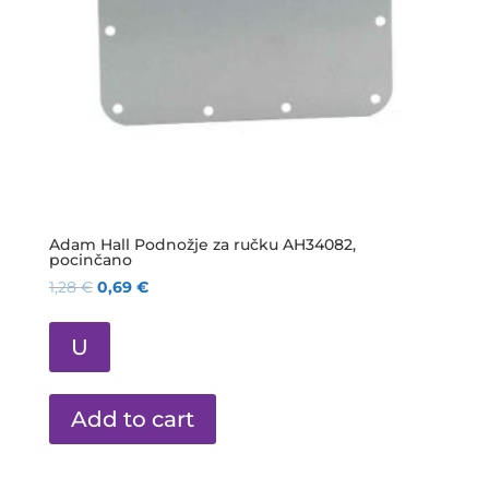
Adam Hall Podnožje za ručku AH34082,
pocinčano
1,28
€
0,69
€
U
Add to cart