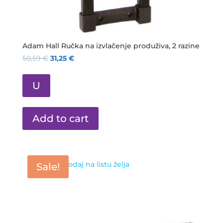
Adam Hall Ručka na izvlačenje produživa, 2 razine
50,59
€
31,25
€
U
Add to cart
Dodaj na listu želja
Sale!