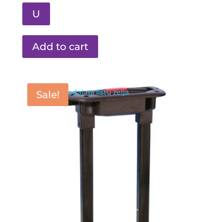
U
Add to cart
Dodaj na listu želja
Sale!