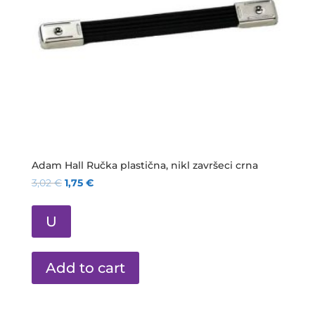
Adam Hall Ručka plastična, nikl završeci crna
3,02
€
1,75
€
U
Add to cart