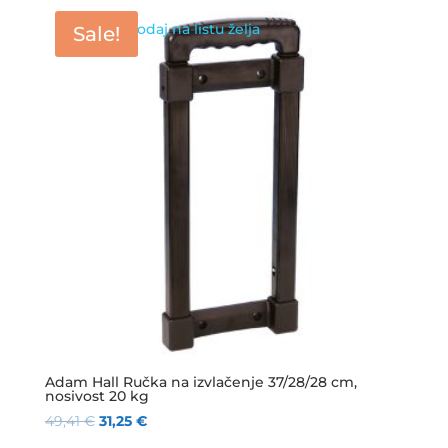
Dodaj na listu želja
Sale!
Adam Hall Ručka na izvlačenje 37/28/28 cm,
nosivost 20 kg
49,41
€
31,25
€