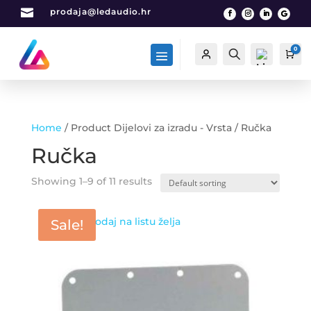

prodaja@ledaudio.hr
0
Račun
Traži
Car
Home
/ Product Dijelovi za izradu - Vrsta / Ručka
List
Ručka
a
želj
Showing 1–9 of 11 results
a -
0
Dodaj na listu želja
Sale!