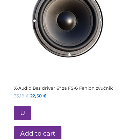
X-Audio Bas driver 6″ za FS-6 Fahion zvučnik
33,18
€
22,50
€
U
Add to cart