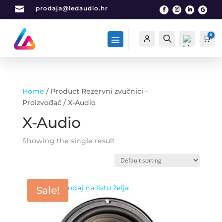

prodaja@ledaudio.hr
0
Račun
Traži
Car
Home
/ Product Rezervni zvučnici -
List
Proizvođač / X-Audio
a
X-Audio
želj
a -
0
Showing the single result
Dodaj na listu želja
Sale!