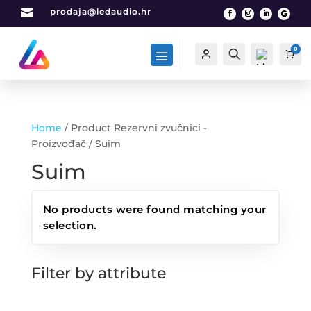

prodaja@ledaudio.hr
0
Račun
Traži
Car
Home
/ Product Rezervni zvučnici -
List
Proizvođač / Suim
a
Suim
želj
a -
0
No products were found matching your
selection.
Filter by attribute