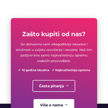
Zašto kupiti od nas?
Jer donosimo vam višegodišnje iskustvo i
stručnost u svijetu ozvučenja i rasvjete. Naš tim
pažljivo bira samo najkvalitetniju opremu
vodećih proizvođača.
✔ 10 godina iskustva ✔ Najkvalitetnija oprema
Česta pitanja
Više o nama