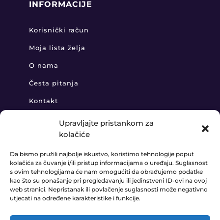
INFORMACIJE
Korisnički račun
Moja lista želja
O nama
Česta pitanja
Kontakt
Upravljajte pristankom za
kolačiće
KONTAKT
Da bismo pružili najbolje iskustvo, koristimo tehnologije poput
kolačića za čuvanje i/ili pristup informacijama o uređaju. Suglasnost
+385 91 888 6406

s ovim tehnologijama će nam omogućiti da obrađujemo podatke
kao što su ponašanje pri pregledavanju ili jedinstveni ID-ovi na ovoj
prodaja@ledaudio.hr

web stranici. Nepristanak ili povlačenje suglasnosti može negativno
utjecati na određene karakteristike i funkcije.
KLARIĆI 50B, 10410 VELIKA GORICA
