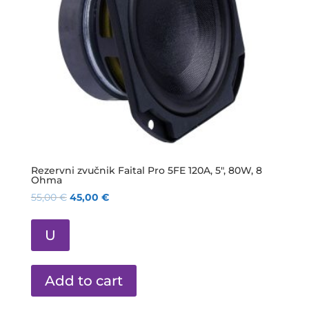
Rezervni zvučnik Faital Pro 5FE 120A, 5″, 80W, 8
Ohma
55,00
€
45,00
€
U
Add to cart