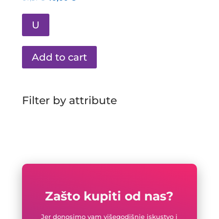
U
Add to cart
Filter by attribute
Zašto kupiti od nas?
Jer donosimo vam višegodišnje iskustvo i