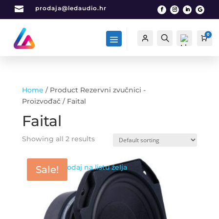

prodaja@ledaudio.hr
0
Račun
Traži
Car
Home
/ Product Rezervni zvučnici -
List
Proizvođač / Faital
a
Faital
želj
a -
0
Showing all 2 results
Dodaj na listu želja
Sale!