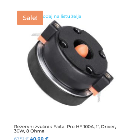
Dodaj na listu želja
Sale!
Rezervni zvučnik Faital Pro HF 100A, 1″, Driver,
30W, 8 Ohma
67,51
€
40,00
€