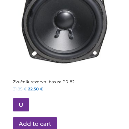
Zvučnik rezervni bas za PR-82
31,85
€
22,50
€
U
Add to cart