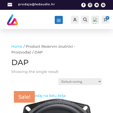

prodaja@ledaudio.hr
0
Račun
Traži
Car
Home
/ Product Rezervni zvučnici -
List
Proizvođač / DAP
a
DAP
želj
a -
0
Showing the single result
Dodaj na listu želja
Sale!