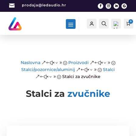

prodaja@ledaudio.hr
0
Račun
Traži
Ca
List
Naslovna
Proizvodi
&#x39;
&#x39;
a
Stalci/pozornice/aluminij
Stalci
&#x39;
želj
Stalci za zvučnike
&#x39;
a -
0
Stalci za
zvučnike