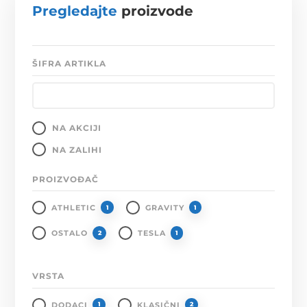
Pregledajte
proizvode
ŠIFRA ARTIKLA
NA AKCIJI
NA ZALIHI
PROIZVOĐAČ
ATHLETIC
GRAVITY
1
1
OSTALO
TESLA
2
1
VRSTA
DODACI
KLASIČNI
1
2