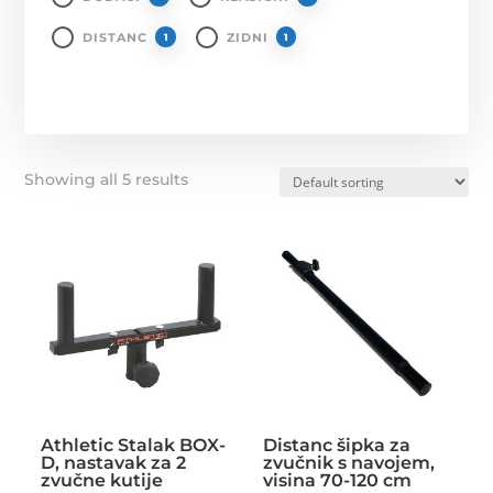
DISTANC
ZIDNI
1
1
Showing all 5 results
Athletic Stalak BOX-
Distanc šipka za
D, nastavak za 2
zvučnik s navojem,
zvučne kutije
visina 70-120 cm