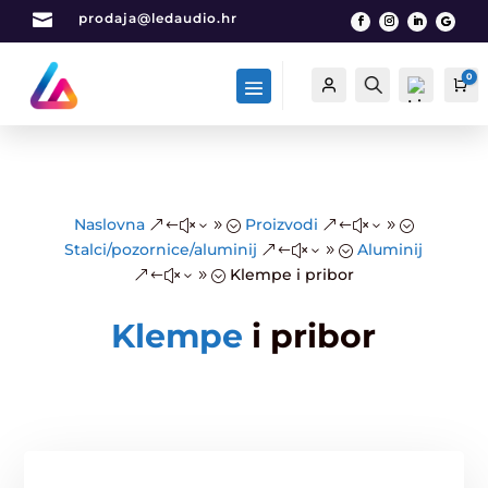

prodaja@ledaudio.hr
0
Račun
Traži
Ca
List
Naslovna
Proizvodi
&#x39;
&#x39;
a
Stalci/pozornice/aluminij
Aluminij
&#x39;
želj
Klempe i pribor
&#x39;
a -
0
Klempe
i pribor