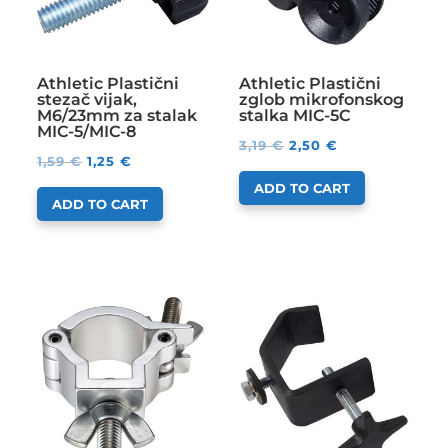
Athletic Plastični
Athletic Plastični
stezač vijak,
zglob mikrofonskog
M6/23mm za stalak
stalka MIC-5C
MIC-5/MIC-8
3,19
€
2,50
€
1,59
€
1,25
€
ADD TO CART
ADD TO CART