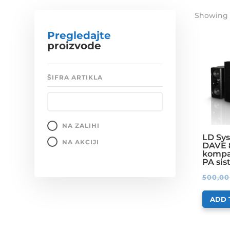
Showing a
Pregledajte
proizvode
ŠIFRA ARTIKLA
NA ZALIHI
LD Sy
NA AKCIJI
DAVE 
kompak
PA sis
500,0
ADD 