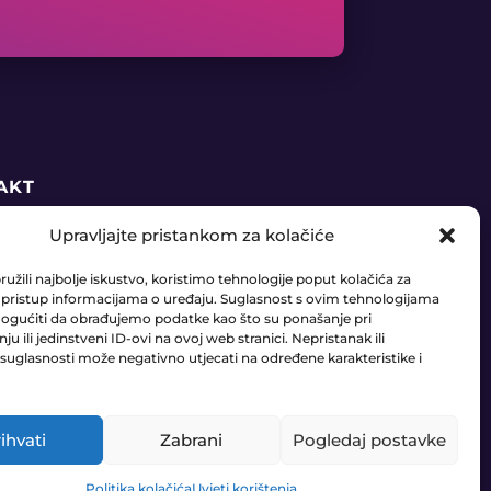
AKT
Upravljajte pristankom za kolačiće
5 91 888 6406
užili najbolje iskustvo, koristimo tehnologije poput kolačića za
daja@ledaudio.hr
li pristup informacijama o uređaju. Suglasnost s ovim tehnologijama
gućiti da obrađujemo podatke kao što su ponašanje pri
u ili jedinstveni ID-ovi na ovoj web stranici. Nepristanak ili
RIĆI 50B, 10410 VELIKA GORICA
suglasnosti može negativno utjecati na određene karakteristike i
ihvati
Zabrani
Pogledaj postavke
0
Pravila Privatnosti
•
Uvjeti poslovanja
Politika kolačića
Uvjeti korištenja