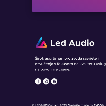
Širok asortiman proizvoda rasvjete i
ozvučenja s fokusom na kvalitetu uslug
najpovoljnije cijene.
© LEDAUDIO d.o.o. 2023. Website made by
E-COM