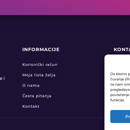
INFORMACIJE
KONT
+38

Korisnički račun
Da bismo pr
Moja lista želja
pro

e i
čuvanje i/i
će nam omo
O nama
pregledavanj
KLA

povlačenje 
Česta pitanja
funkcije.
Kontakt
Pr