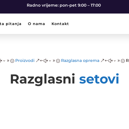
Radno vrijeme: pon-pet 9:00 – 17:00
ta pitanja
O nama
Kontakt
Proizvodi
Razglasna oprema
R
x39;
&#x39;
&#x39;
Razglasni
setovi