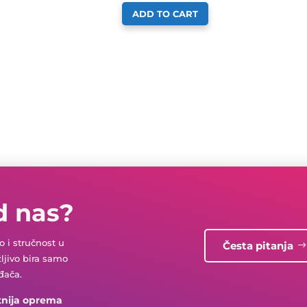
ADD TO CART
d nas?
 i stručnost u
Česta pitanja
žljivo bira samo
đača.
tnija oprema