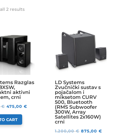
ll 2 results
stems Razglas
LD Systems
8XSW,
Zvučnički sustav s
tni aktivni
pojačalom i
tem, crni
miksetom CURV
500, Bluetooth
0
€
475,00
€
(RMS Subwoofer
300W, Array
Satellites 2x160W)
TO CART
crni
1.200,00
€
875,00
€