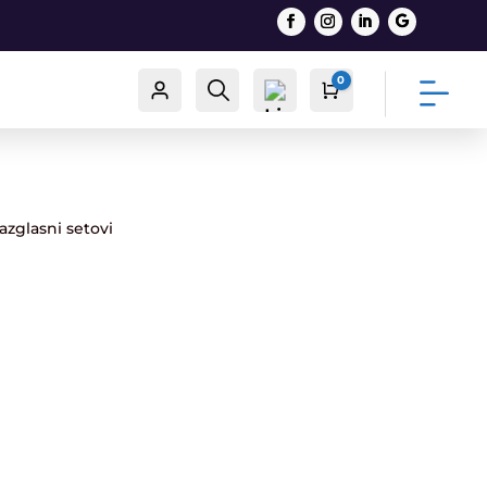
0
Račun
Traži
Cart
0,00
€
azglasni setovi
List
a
želj
a -
0