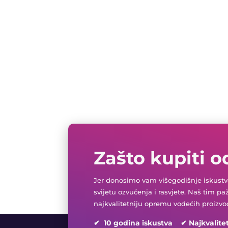
Zašto kupiti o
Jer donosimo vam višegodišnje iskustvo
svijetu ozvučenja i rasvjete. Naš tim pa
najkvalitetniju opremu vodećih proizvo
✔ 10 godina iskustva ✔ Najkvalite