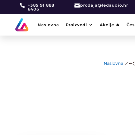

+385 91 888

prodaja@ledaudio.hr
6406
Naslovna
Proizvodi
Akcije 🔥
Čes
Naslovna
&#