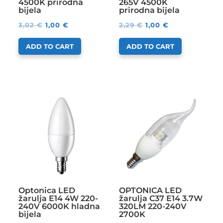
4500K prirodna
265V 4500K
bijela
prirodna bijela
3,02
€
1,00
€
2,29
€
1,00
€
ADD TO CART
ADD TO CART
Optonica LED
OPTONICA LED
žarulja E14 4W 220-
žarulja C37 E14 3.7W
240V 6000K hladna
320LM 220-240V
bijela
2700K