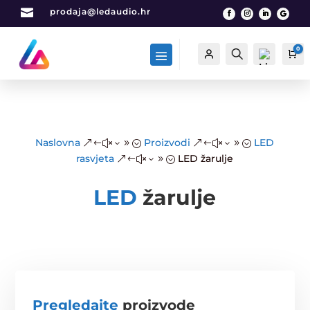

prodaja@ledaudio.hr
0
Račun
Traži
Ca
List
Naslovna
Proizvodi
LED
&#x39;
&#x39;
a
rasvjeta
LED žarulje
&#x39;
želj
a -
LED
žarulje
0
Pregledajte
proizvode