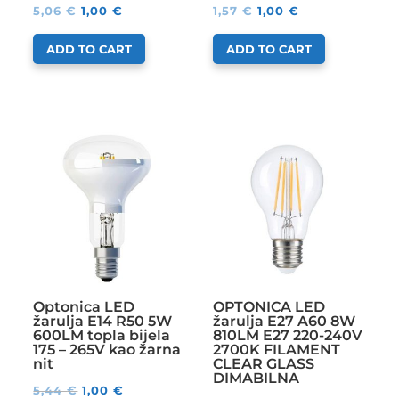
5,06
€
1,00
€
1,57
€
1,00
€
ADD TO CART
ADD TO CART
Optonica LED
OPTONICA LED
žarulja E14 R50 5W
žarulja E27 A60 8W
600LM topla bijela
810LM E27 220-240V
175 – 265V kao žarna
2700K FILAMENT
nit
CLEAR GLASS
DIMABILNA
5,44
€
1,00
€