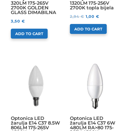
320LM 175-265V
1320LM 175-256V
2700K GOLDEN
2700K topla bijela
GLASS DIMABILNA
2,94
€
1,00
€
3,50
€
ADD TO CART
ADD TO CART
Optonica LED
Optonica LED
žarulja E14 C37 8.5W
žarulja E14 C37 6W
806LM 175-265V
480LM RA>80 175-