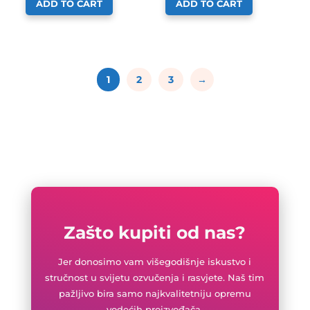
ADD TO CART
ADD TO CART
1
2
3
→
Zašto kupiti od nas?
Jer donosimo vam višegodišnje iskustvo i
stručnost u svijetu ozvučenja i rasvjete. Naš tim
pažljivo bira samo najkvalitetniju opremu
vodećih proizvođača.