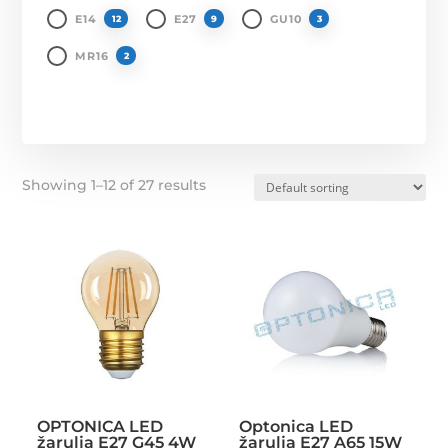
E14
E27
GU10
12
9
3
MR16
2
Showing 1–12 of 27 results
OPTONICA LED
Optonica LED
žarulja E27 G45 4W
žarulja E27 A65 15W