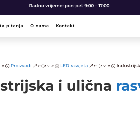
Radno vrijeme: pon-pet 9:00 – 17:00
ta pitanja
O nama
Kontakt
Proizvodi
LED rasvjeta
Industrijsk
39;
&#x39;
&#x39;
strijska i ulična
ras