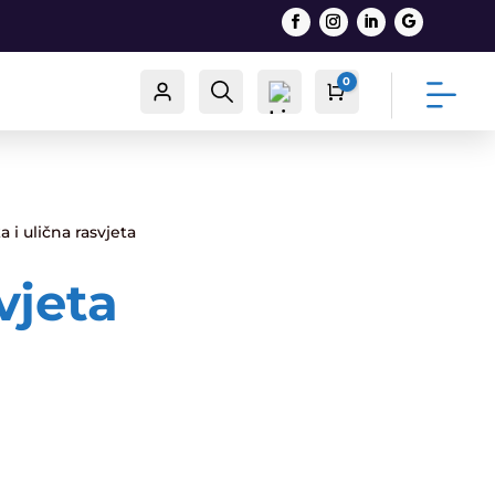
0
Račun
Traži
Cart
0,00
€
a i ulična rasvjeta
List
vjeta
a
želj
a -
0