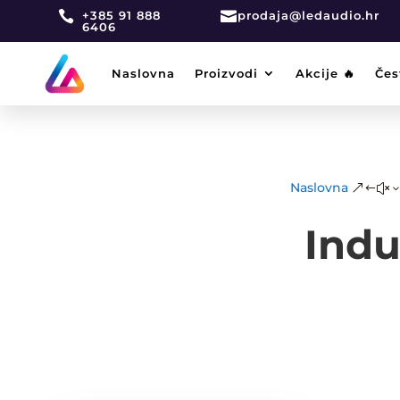

+385 91 888

prodaja@ledaudio.hr
6406
Naslovna
Proizvodi
Akcije 🔥
Čes
Naslovna
&#x
Indu