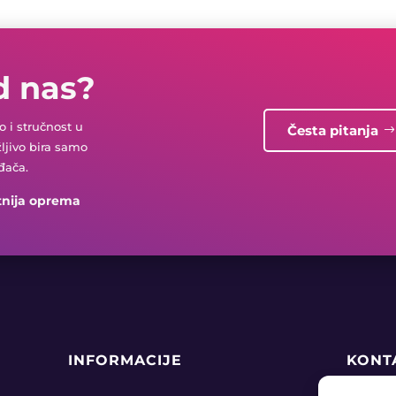
d nas?
 i stručnost u
Česta pitanja
žljivo bira samo
đača.
tnija oprema
INFORMACIJE
KONT