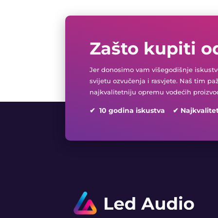
Zašto kupiti o
Jer donosimo vam višegodišnje iskustvo
svijetu ozvučenja i rasvjete. Naš tim pa
najkvalitetniju opremu vodećih proizvo
✔ 10 godina iskustva ✔ Najkvalite