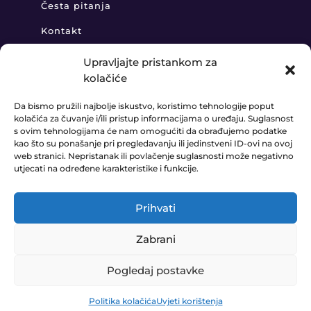
Česta pitanja
Kontakt
Upravljajte pristankom za
kolačiće
KONTAKT
Da bismo pružili najbolje iskustvo, koristimo tehnologije poput
kolačića za čuvanje i/ili pristup informacijama o uređaju. Suglasnost
+385 91 888 6406

s ovim tehnologijama će nam omogućiti da obrađujemo podatke
kao što su ponašanje pri pregledavanju ili jedinstveni ID-ovi na ovoj
prodaja@ledaudio.hr
web stranici. Nepristanak ili povlačenje suglasnosti može negativno

utjecati na određene karakteristike i funkcije.
KLARIĆI 50B, 10410 VELIKA GORICA

Prihvati
Zabrani
© LEDAUDIO d.o.o. 2023. Website made by
E-COM
Pogledaj postavke
0
Pravila Privatnosti
•
Uvjeti poslovanja
Politika kolačića
Uvjeti korištenja