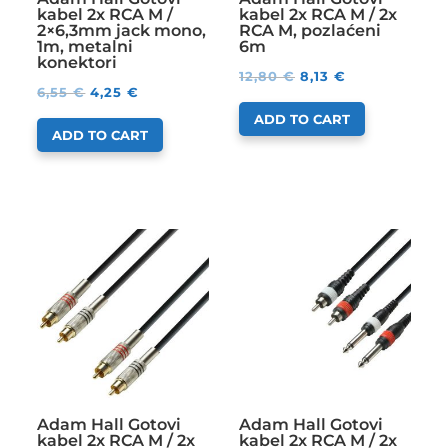
kabel 2x RCA M /
kabel 2x RCA M / 2x
2×6,3mm jack mono,
RCA M, pozlaćeni
1m, metalni
6m
konektori
12,80
€
8,13
€
6,55
€
4,25
€
ADD TO CART
ADD TO CART
Adam Hall Gotovi
Adam Hall Gotovi
kabel 2x RCA M / 2x
kabel 2x RCA M / 2x