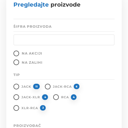
Pregledajte
proizvode
ŠIFRA PROIZVODA
NA AKCIJI
NA ZALIHI
TIP
JACK
JACK-RCA
11
6
JACK-XLR
RCA
4
4
XLR-RCA
2
PROIZVOĐAČ