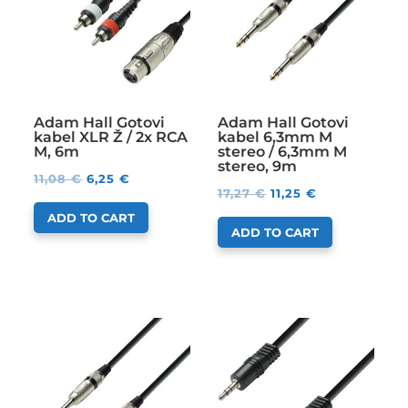
Adam Hall Gotovi
Adam Hall Gotovi
kabel XLR Ž / 2x RCA
kabel 6,3mm M
M, 6m
stereo / 6,3mm M
stereo, 9m
11,08
€
6,25
€
17,27
€
11,25
€
ADD TO CART
ADD TO CART