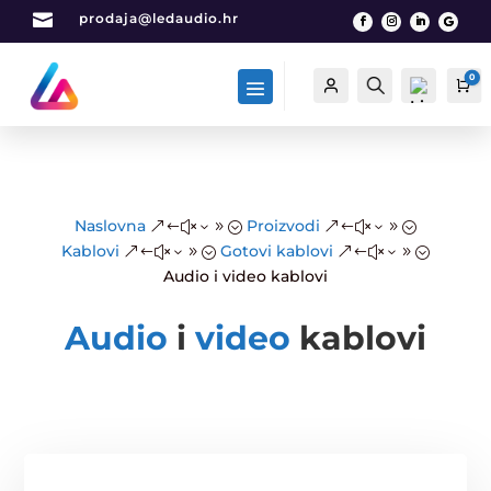

prodaja@ledaudio.hr
0
Račun
Traži
Ca
List
Naslovna
Proizvodi
&#x39;
&#x39;
a
Kablovi
Gotovi kablovi
&#x39;
&#x39;
želj
Audio i video kablovi
a -
0
Audio
i
video
kablovi