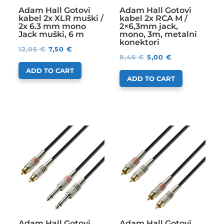
Adam Hall Gotovi
Adam Hall Gotovi
kabel 2x XLR muški /
kabel 2x RCA M /
2x 6.3 mm mono
2×6,3mm jack,
Jack muški, 6 m
mono, 3m, metalni
konektori
12,05
€
7,50
€
8,46
€
5,00
€
ADD TO CART
ADD TO CART
Adam Hall Gotovi
Adam Hall Gotovi