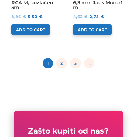
RCA M, pozlaćeni
6,3 mm Jack Mono 1
3m
m
8,96
€
5,50
€
4,62
€
2,75
€
ADD TO CART
ADD TO CART
1
2
3
→
Zašto kupiti od nas?