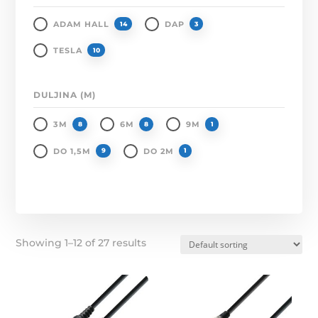
ADAM HALL
DAP
14
3
TESLA
10
DULJINA (M)
3M
6M
9M
8
8
1
DO 1,5M
DO 2M
9
1
Showing 1–12 of 27 results