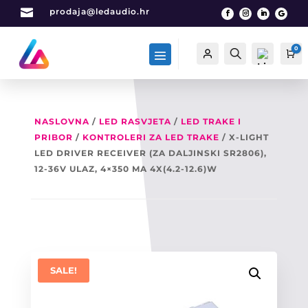

prodaja@ledaudio.hr
0
Račun
Traži
Ca
NASLOVNA
/
LED RASVJETA
/
LED TRAKE I
PRIBOR
/
KONTROLERI ZA LED TRAKE
/ X-LIGHT
List
a
LED DRIVER RECEIVER (ZA DALJINSKI SR2806),
želj
12-36V ULAZ, 4×350 MA 4X(4.2-12.6)W
a -
0
SALE!