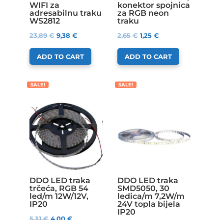
WIFI za
konektor spojnica
adresabilnu traku
za RGB neon
WS2812
traku
23,89
€
9,38
€
2,65
€
1,25
€
ADD TO CART
ADD TO CART
SALE!
SALE!
DDO LED traka
DDO LED traka
trčeća, RGB 54
SMD5050, 30
led/m 12W/12V,
ledica/m 7,2W/m
IP20
24V topla bijela
IP20
5,31
€
4,00
€