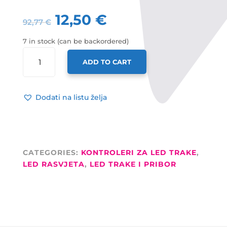
12,50
€
92,77
€
7 in stock (can be backordered)
X-
ADD TO CART
LIGHT
LED
DRIVER
Dodati na listu želja
RECEIVER
(ZA
DALJINSKI
SR2806),
12-
CATEGORIES:
KONTROLERI ZA LED TRAKE
,
36V
LED RASVJETA
,
LED TRAKE I PRIBOR
ULAZ,
4X350
MA
4X(4.2-
12.6)W
QUANTITY