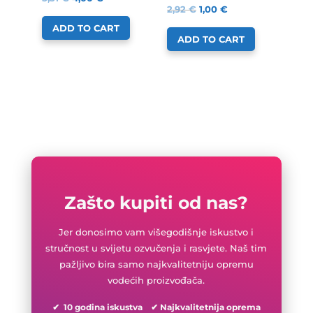
2,92
€
1,00
€
ADD TO CART
ADD TO CART
Zašto kupiti od nas?
Jer donosimo vam višegodišnje iskustvo i
stručnost u svijetu ozvučenja i rasvjete. Naš tim
pažljivo bira samo najkvalitetniju opremu
vodećih proizvođača.
✔ 10 godina iskustva ✔ Najkvalitetnija oprema