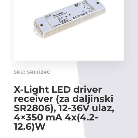
SKU:
SR1012RC
X-Light LED driver
receiver (za daljinski
SR2806), 12-36V ulaz,
4×350 mA 4x(4.2-
12.6)W