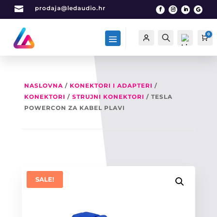

prodaja@ledaudio.hr
0
Račun
Traži
Ca
NASLOVNA
/
KONEKTORI I ADAPTERI
/
KONEKTORI
/
STRUJNI KONEKTORI
/ TESLA
List
a
POWERCON ZA KABEL PLAVI
želj
a -
0
SALE!