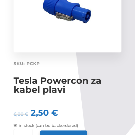
SKU:
PCKP
Tesla Powercon za
kabel plavi
2,50
€
6,00
€
91 in stock (can be backordered)
TESLA