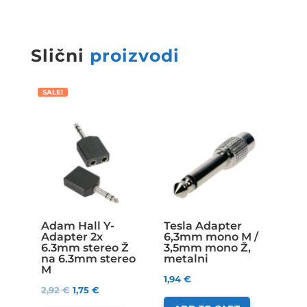
Slični
proizvodi
SALE!
Adam Hall Y-
Tesla Adapter
Adapter 2x
6,3mm mono M /
6.3mm stereo Ž
3,5mm mono Ž,
na 6.3mm stereo
metalni
M
1,94
€
2,92
€
1,75
€