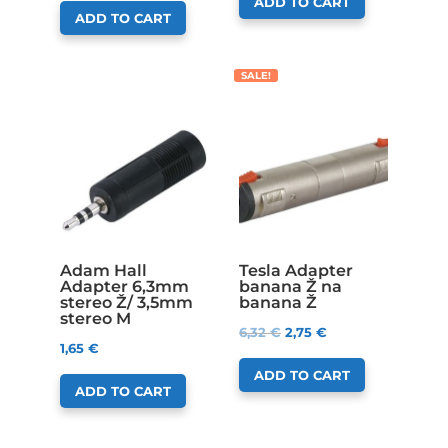
ADD TO CART
ADD TO CART
SALE!
Adam Hall
Tesla Adapter
Adapter 6,3mm
banana Ž na
stereo Ž/ 3,5mm
banana Ž
stereo M
6,32
€
2,75
€
1,65
€
ADD TO CART
ADD TO CART