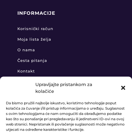
INFORMACIJE
Korisnički račun
Moja lista želja
O nama
Česta pitanja
Kontakt
Upravljajte pristankom za
kolačiće
KONTAKT
Da bismo pružili najbolje iskustvo, koristimo tehnologije poput
kolačića za čuvanje i/ili pristup informacijama o uređaju. Suglasnost
+385 91 888 6406

s ovim tehnologijama će nam omogućiti da obrađujemo podatke
kao što su ponašanje pri pregledavanju ili jedinstveni ID-ovi na ovoj
prodaja@ledaudio.hr

web stranici. Nepristanak ili povlačenje suglasnosti može negativno
utjecati na određene karakteristike i funkcije.