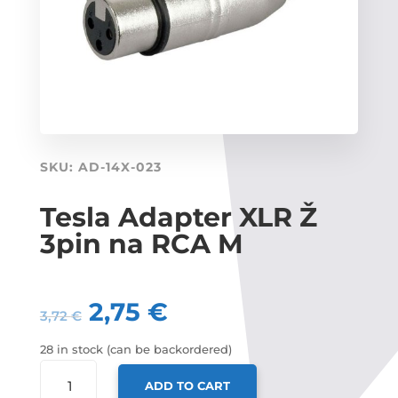
SKU:
AD-14X-023
Tesla Adapter XLR Ž
3pin na RCA M
2,75
€
3,72
€
28 in stock (can be backordered)
TESLA
ADD TO CART
ADAPTER