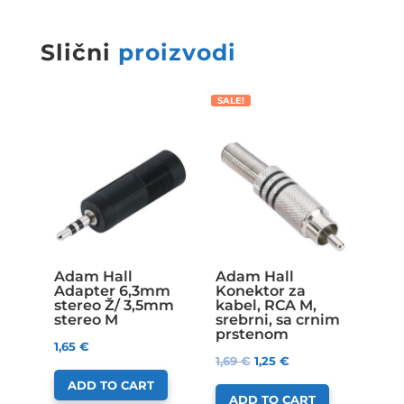
Slični
proizvodi
SALE!
Adam Hall
Adam Hall
Adapter 6,3mm
Konektor za
stereo Ž/ 3,5mm
kabel, RCA M,
stereo M
srebrni, sa crnim
prstenom
1,65
€
1,69
€
1,25
€
ADD TO CART
ADD TO CART