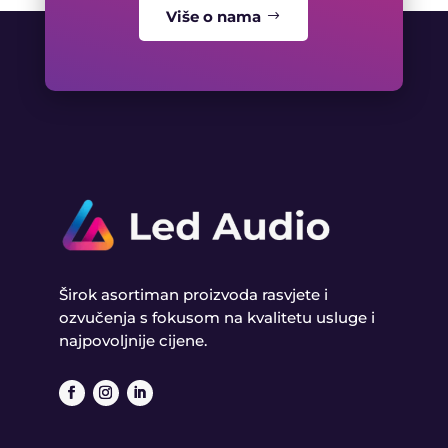
Više o nama
Širok asortiman proizvoda rasvjete i
ozvučenja s fokusom na kvalitetu usluge i
najpovoljnije cijene.