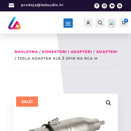

prodaja@ledaudio.hr
0
Račun
Traži
Ca
NASLOVNA
/
KONEKTORI I ADAPTERI
/
ADAPTERI
/ TESLA ADAPTER XLR Ž 3PIN NA RCA M
List
a
želj
a -
0
SALE!