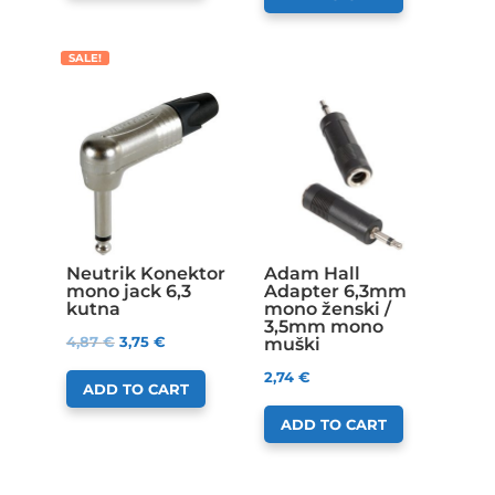
SALE!
Neutrik Konektor
Adam Hall
mono jack 6,3
Adapter 6,3mm
kutna
mono ženski /
3,5mm mono
4,87
€
3,75
€
muški
2,74
€
ADD TO CART
ADD TO CART