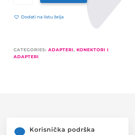
XLR
Ž
Dodati na listu želja
3PIN
NA
RCA
M
QUANTITY
CATEGORIES:
ADAPTERI
,
KONEKTORI I
ADAPTERI
Korisnička podrška
