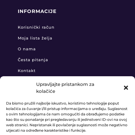
INFORMACIJE
Korisnički račun
Moja lista želja
O nama
Česta pitanja
Kontakt
Upravljajte pristankom za
kolačiće
KONTAKT
Da bismo pružili najbolje iskustvo, koristimo tehnologije poput
kolačića za čuvanje i/ili pristup informacijama o uređaju. Suglasnost
+385 91 888 6406

s ovim tehnologijama će nam omogućiti da obrađujemo podatke
kao što su ponašanje pri pregledavanju ili jedinstveni ID-ovi na ovoj
prodaja@ledaudio.hr

web stranici. Nepristanak ili povlačenje suglasnosti može negativno
utjecati na određene karakteristike i funkcije.