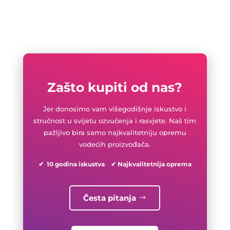
Zašto kupiti od nas?
Jer donosimo vam višegodišnje iskustvo i
stručnost u svijetu ozvučenja i rasvjete. Naš tim
pažljivo bira samo najkvalitetniju opremu
vodećih proizvođača.
✔ 10 godina iskustva ✔ Najkvalitetnija oprema
Česta pitanja