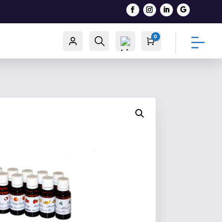
0
Račun
Traži
Cart
0,00
€
List
a
želj
a -
0