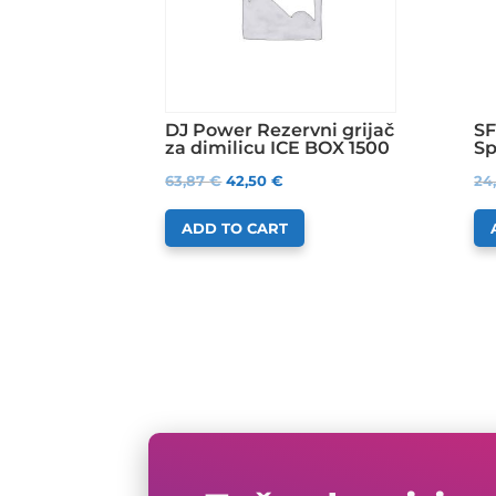
DJ Power Rezervni grijač
SF
za dimilicu ICE BOX 1500
Sp
63,87
€
42,50
€
24
ADD TO CART