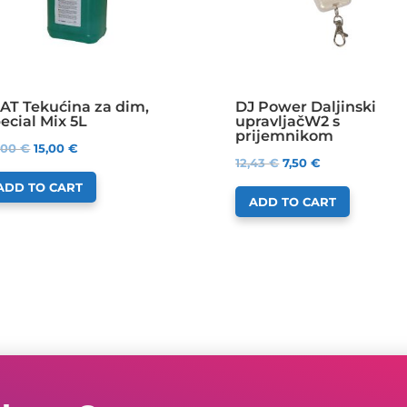
AT Tekućina za dim,
DJ Power Daljinski
ecial Mix 5L
upravljačW2 s
prijemnikom
,00
€
15,00
€
12,43
€
7,50
€
ADD TO CART
ADD TO CART