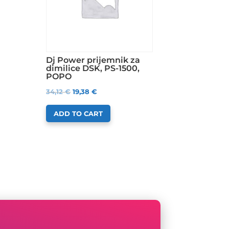
Dj Power prijemnik za
dimilice DSK, PS-1500,
POPO
34,12
€
19,38
€
ADD TO CART