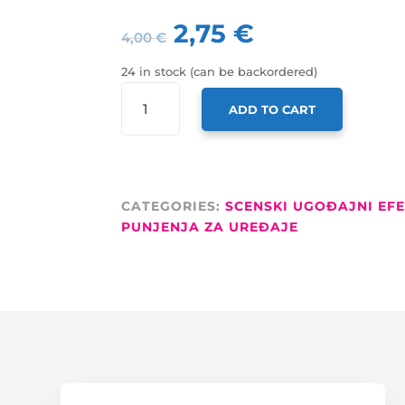
2,75
€
4,00
€
24 in stock (can be backordered)
SFAT
ADD TO CART
MIRIS
ZA
DIM
20ML
QUANTITY
CATEGORIES:
SCENSKI UGOĐAJNI EFE
PUNJENJA ZA UREĐAJE