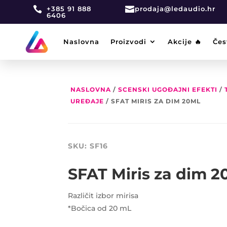

+385 91 888

prodaja@ledaudio.hr
6406
Naslovna
Proizvodi
Akcije 🔥
Čes
NASLOVNA
/
SCENSKI UGOĐAJNI EFEKTI
/
UREĐAJE
/ SFAT MIRIS ZA DIM 20ML
SKU:
SF16
SFAT Miris za dim 
Različit izbor mirisa
*Bočica od 20 mL