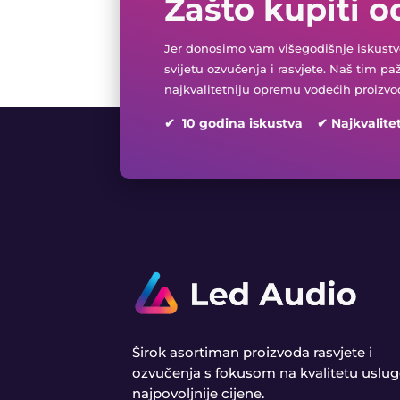
Zašto kupiti o
Jer donosimo vam višegodišnje iskustvo
svijetu ozvučenja i rasvjete. Naš tim pa
najkvalitetniju opremu vodećih proizvo
✔ 10 godina iskustva ✔ Najkvalite
Širok asortiman proizvoda rasvjete i
ozvučenja s fokusom na kvalitetu uslug
najpovoljnije cijene.