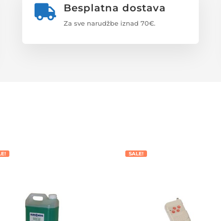
Besplatna dostava

Za sve narudžbe iznad 70€.
LE!
SALE!