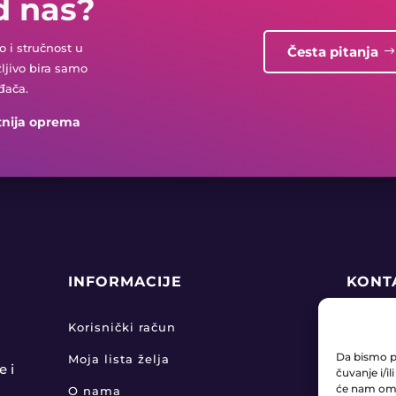
d nas?
 i stručnost u
Česta pitanja
žljivo bira samo
đača.
tnija oprema
INFORMACIJE
KONT
+38

Korisnički račun
Da bismo pr
Moja lista želja
pro

e i
čuvanje i/i
će nam omo
O nama