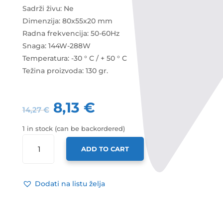
Sadrži živu: Ne
Dimenzija: 80x55x20 mm
Radna frekvencija: 50-60Hz
Snaga: 144W-288W
Temperatura: -30 ° C / + 50 ° C
Težina proizvoda: 130 gr.
8,13
€
14,27
€
1 in stock (can be backordered)
OPTONICA
ADD TO CART
RGB
POJAČALO
QUANTITY
Dodati na listu želja