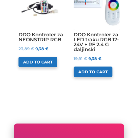
DDO Kontroler za
DDO Kontroler za
NEONSTRIP RGB
LED traku RGB 12-
24V + RF 2.4 G
23,89
€
9,38
€
daljinski
19,91
€
9,38
€
ADD TO CART
ADD TO CART