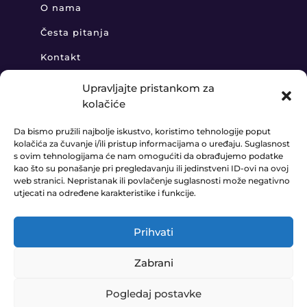
O nama
Česta pitanja
Kontakt
Upravljajte pristankom za
kolačiće
KONTAKT
Da bismo pružili najbolje iskustvo, koristimo tehnologije poput
kolačića za čuvanje i/ili pristup informacijama o uređaju. Suglasnost
+385 91 888 6406

s ovim tehnologijama će nam omogućiti da obrađujemo podatke
kao što su ponašanje pri pregledavanju ili jedinstveni ID-ovi na ovoj
prodaja@ledaudio.hr

web stranici. Nepristanak ili povlačenje suglasnosti može negativno
utjecati na određene karakteristike i funkcije.
KLARIĆI 50B, 10410 VELIKA GORICA

Prihvati
Zabrani
© LEDAUDIO d.o.o. 2023. Website made by
E-COM
Pogledaj postavke
0