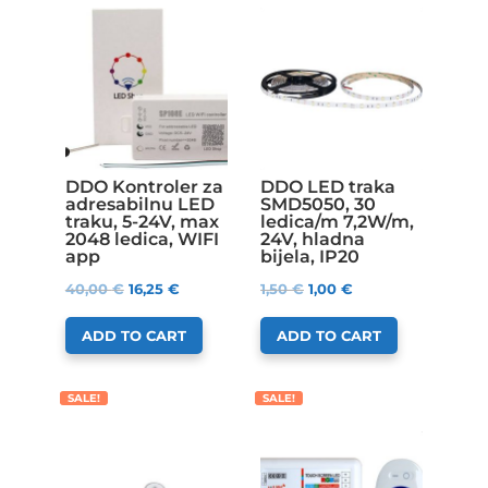
DDO Kontroler za
DDO LED traka
adresabilnu LED
SMD5050, 30
traku, 5-24V, max
ledica/m 7,2W/m,
2048 ledica, WIFI
24V, hladna
app
bijela, IP20
40,00
€
16,25
€
1,50
€
1,00
€
ADD TO CART
ADD TO CART
SALE!
SALE!