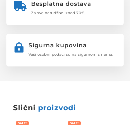
Besplatna dostava

Za sve narudžbe iznad 70€.
Sigurna kupovina

Vaši osobni podaci su na sigurnom s nama.
Slični
proizvodi
SALE!
SALE!