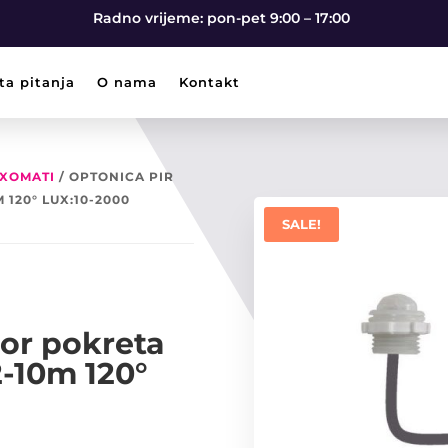
Radno vrijeme: pon-pet 9:00 – 17:00
ta pitanja
O nama
Kontakt
UXOMATI
/ OPTONICA PIR
 120° LUX:10-2000
SALE!
or pokreta
-10m 120°