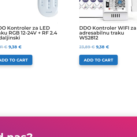
O Kontroler za LED
DDO Kontroler WIFI za
aku RGB 12-24V + RF 2.4
adresabilnu traku
daljinski
WS2812
,91
€
9,38
€
23,89
€
9,38
€
ADD TO CART
ADD TO CART