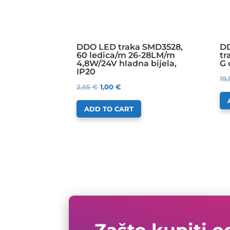
DDO LED traka SMD3528,
DD
60 ledica/m 26-28LM/m
tr
4,8W/24V hladna bijela,
G 
IP20
19
2,65
€
1,00
€
ADD TO CART