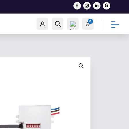
0
Račun
Traži
Cart
0,00
€
List
a
želj
a -
0