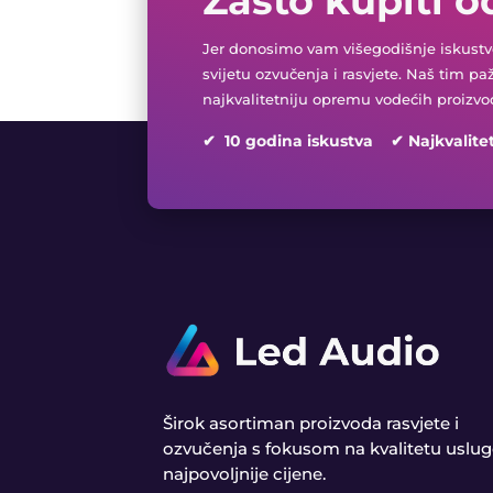
Zašto kupiti o
Jer donosimo vam višegodišnje iskustvo
svijetu ozvučenja i rasvjete. Naš tim pa
najkvalitetniju opremu vodećih proizvo
✔ 10 godina iskustva ✔ Najkvalite
Širok asortiman proizvoda rasvjete i
ozvučenja s fokusom na kvalitetu uslug
najpovoljnije cijene.