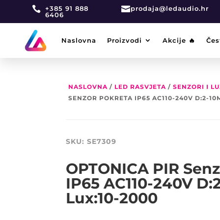

+385 91 888

prodaja@ledaudio.hr
6406
Naslovna
Proizvodi
Akcije 🔥
Čes
NASLOVNA
/
LED RASVJETA
/
SENZORI I L
SENZOR POKRETA IP65 AC110-240V D:2-10M
SKU:
SE7309
OPTONICA PIR Senz
IP65 AC110-240V D:2
Lux:10-2000