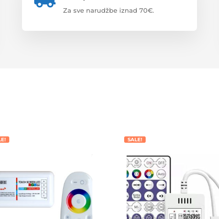
Za sve narudžbe iznad 70€.
LE!
SALE!