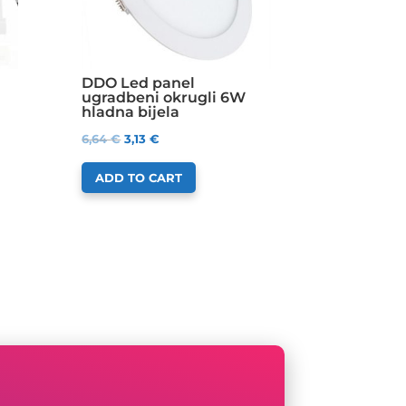
DDO Led panel
ugradbeni okrugli 6W
hladna bijela
6,64
€
3,13
€
ADD TO CART