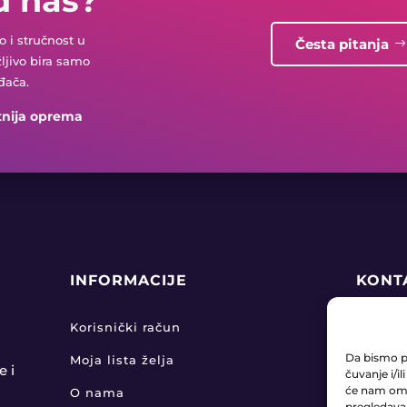
d nas?
 i stručnost u
Česta pitanja
žljivo bira samo
đača.
tnija oprema
INFORMACIJE
KONT
+38

Korisnički račun
Da bismo pr
Moja lista želja
pro

e i
čuvanje i/i
će nam omo
O nama
pregledavanj