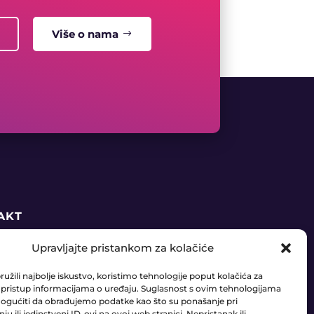
Više o nama
AKT
Upravljajte pristankom za kolačiće
5 91 888 6406
užili najbolje iskustvo, koristimo tehnologije poput kolačića za
daja@ledaudio.hr
li pristup informacijama o uređaju. Suglasnost s ovim tehnologijama
gućiti da obrađujemo podatke kao što su ponašanje pri
u ili jedinstveni ID-ovi na ovoj web stranici. Nepristanak ili