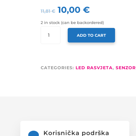
10,00
€
11,81
€
2 in stock (can be backordered)
OPTONICA
ADD TO CART
PIR
SENZOR
POKRETA
IP65
AC110-
CATEGORIES:
LED RASVJETA
,
SENZOR
240V
D:2-
10M
120°
LUX:10-
2000
QUANTITY
Korisnička podrška
