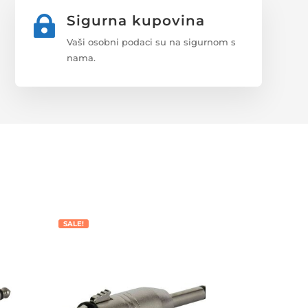
Sigurna kupovina

Vaši osobni podaci su na sigurnom s
nama.
SALE!