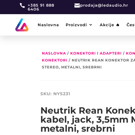

+385 91 888

prodaja@ledaudio.hr
6406
Naslovna
Proizvodi
Akcije 🔥
Čes
NASLOVNA
/
KONEKTORI I ADAPTERI
/
KON
KONEKTORI
/ NEUTRIK REAN KONEKTOR ZA 
STEREO, METALNI, SREBRNI
SKU:
NYS231
Neutrik Rean Konek
kabel, jack, 3,5mm M
metalni, srebrni