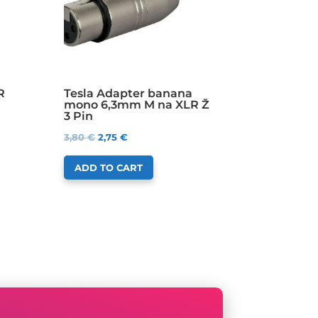
R
Tesla Adapter banana
mono 6,3mm M na XLR Ž
3 Pin
3,80
€
2,75
€
ADD TO CART