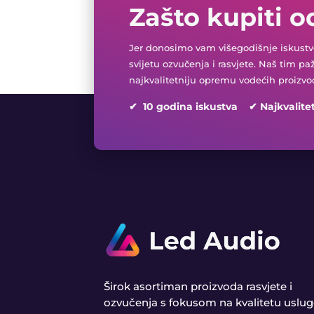
Zašto kupiti o
Jer donosimo vam višegodišnje iskustvo
svijetu ozvučenja i rasvjete. Naš tim pa
najkvalitetniju opremu vodećih proizvo
✔ 10 godina iskustva ✔ Najkvalite
Širok asortiman proizvoda rasvjete i
ozvučenja s fokusom na kvalitetu uslug