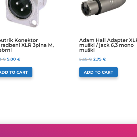
utrik Konektor
Adam Hall Adapter XL
radbeni XLR 3pina M,
muški / jack 6,3 mono
ebrni
muški
31
€
5,00
€
5,65
€
2,75
€
ADD TO CART
ADD TO CART