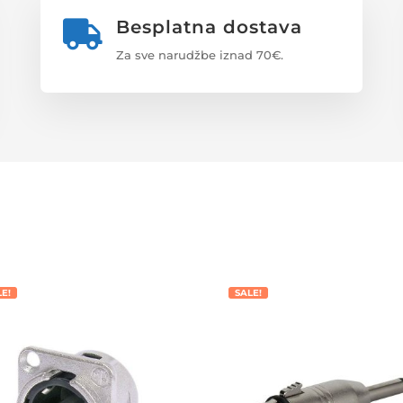
Besplatna dostava

Za sve narudžbe iznad 70€.
LE!
SALE!