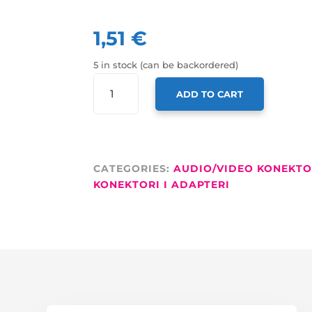
1,51
€
5 in stock (can be backordered)
NEUTRIK
ADD TO CART
REAN
KONEKTOR
ZA
KABEL,
JACK,
CATEGORIES:
AUDIO/VIDEO KONEKTO
3,5MM
KONEKTORI I ADAPTERI
M,
STEREO,
METALNI,
SREBRNI
QUANTITY