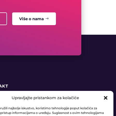
Više o nama
AKT
Upravljajte pristankom za kolačiće
5 91 888 6406
užili najbolje iskustvo, koristimo tehnologije poput kolačića za
daja@ledaudio.hr
li pristup informacijama o uređaju. Suglasnost s ovim tehnologijama