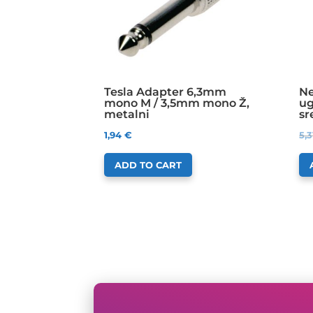
Tesla Adapter 6,3mm
Ne
mono M / 3,5mm mono Ž,
ug
metalni
sr
1,94
€
5,
ADD TO CART