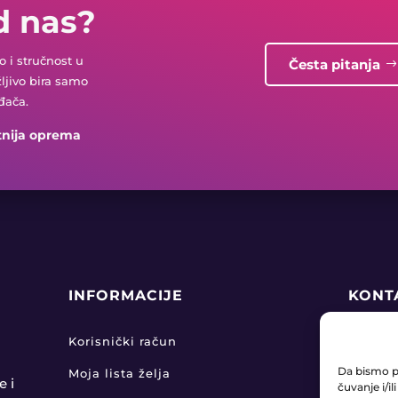
d nas?
 i stručnost u
Česta pitanja
žljivo bira samo
đača.
tnija oprema
INFORMACIJE
KONT
+38

Korisnički račun
Da bismo pr
Moja lista želja
pro

e i
čuvanje i/i