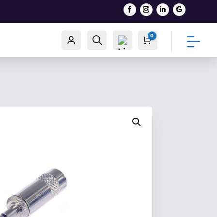
0
Račun
Traži
Cart
0,00
€
List
a
želj
a -
0