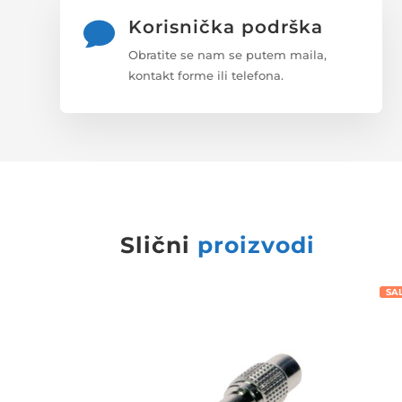
Korisnička podrška

Obratite se nam se putem maila,
kontakt forme ili telefona.
Slični
proizvodi
SA