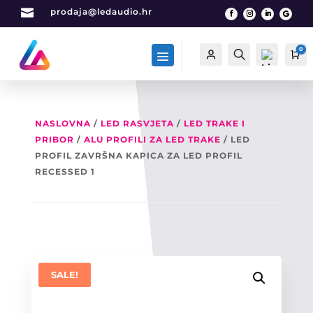

prodaja@ledaudio.hr
0
Račun
Traži
Ca
NASLOVNA
/
LED RASVJETA
/
LED TRAKE I
PRIBOR
/
ALU PROFILI ZA LED TRAKE
/ LED
List
a
PROFIL ZAVRŠNA KAPICA ZA LED PROFIL
želj
RECESSED 1
a -
0
SALE!