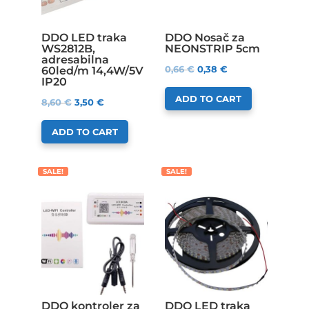
DDO LED traka
DDO Nosač za
WS2812B,
NEONSTRIP 5cm
adresabilna
0,66
€
0,38
€
60led/m 14,4W/5V
IP20
ADD TO CART
8,60
€
3,50
€
ADD TO CART
SALE!
SALE!
DDO kontroler za
DDO LED traka