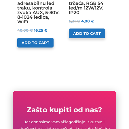
adresabilnu led
trčeća, RGB 54
traku, kontrola
led/m 12W/12V,
zvuka AUX, 5-30V,
IP20
8-1024 ledica,
5,31
€
4,00
€
WiFi
40,00
€
16,25
€
ADD TO CART
ADD TO CART
Zašto kupiti od nas?
Jer donosimo vam višegodišnje iskustvo i
stručnost u svijetu ozvučenja i rasvjete. Naš tim