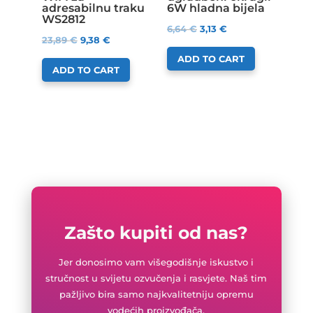
adresabilnu traku
6W hladna bijela
WS2812
6,64
€
3,13
€
23,89
€
9,38
€
ADD TO CART
ADD TO CART
Zašto kupiti od nas?
Jer donosimo vam višegodišnje iskustvo i
stručnost u svijetu ozvučenja i rasvjete. Naš tim
pažljivo bira samo najkvalitetniju opremu
vodećih proizvođača.