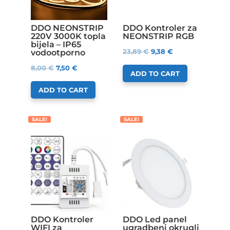
DDO NEONSTRIP
DDO Kontroler za
220V 3000K topla
NEONSTRIP RGB
bijela – IP65
23,89
€
9,38
€
vodootporno
8,00
€
7,50
€
ADD TO CART
ADD TO CART
SALE!
SALE!
DDO Kontroler
DDO Led panel
WIFI za
ugradbeni okrugli