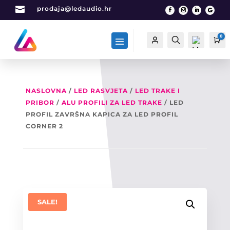

prodaja@ledaudio.hr
0
Račun
Traži
Ca
NASLOVNA
/
LED RASVJETA
/
LED TRAKE I
PRIBOR
/
ALU PROFILI ZA LED TRAKE
/ LED
List
a
PROFIL ZAVRŠNA KAPICA ZA LED PROFIL
želj
CORNER 2
a -
0
SALE!