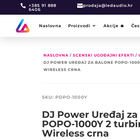

+385 91 888

prodaja@ledaudio.hr
6406
Naslovna
Proizvodi
Akcije 🔥
Čes
NASLOVNA
/
SCENSKI UGOĐAJNI EFEKTI
/
DJ POWER UREĐAJ ZA BALONE POPO-1000
WIRELESS CRNA
SKU:
POPO-1000Y
DJ Power Uređaj za
POPO-1000Y 2 turb
Wireless crna