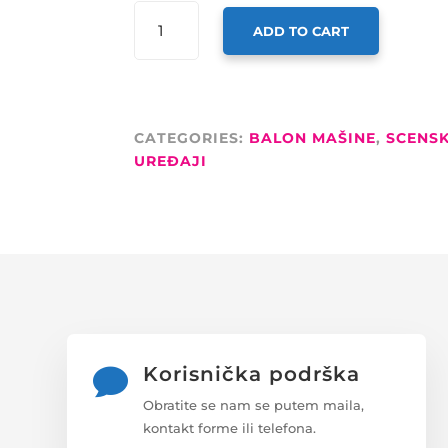
DJ
ADD TO CART
POWER
UREĐAJ
ZA
BALONE
POPO-
CATEGORIES:
BALON MAŠINE
,
SCENSK
1000Y
UREĐAJI
2
TURBINE
DMX
WIRELESS
CRNA
QUANTITY
Korisnička podrška

Obratite se nam se putem maila,
kontakt forme ili telefona.