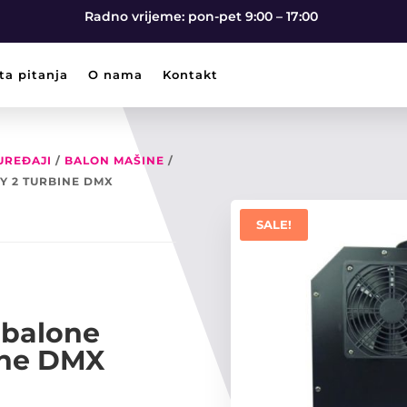
Radno vrijeme: pon-pet 9:00 – 17:00
ta pitanja
O nama
Kontakt
UREĐAJI
/
BALON MAŠINE
/
Y 2 TURBINE DMX
SALE!
 balone
ine DMX