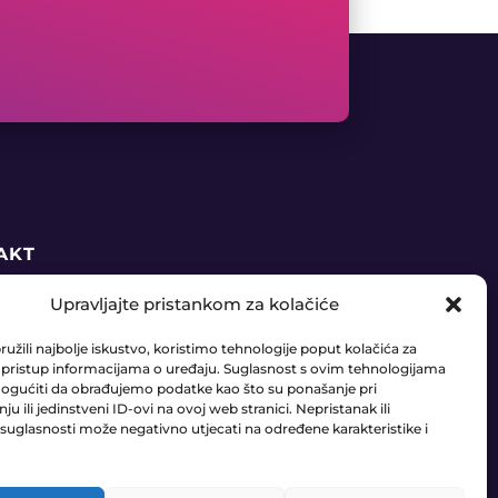
AKT
Upravljajte pristankom za kolačiće
5 91 888 6406
užili najbolje iskustvo, koristimo tehnologije poput kolačića za
daja@ledaudio.hr
li pristup informacijama o uređaju. Suglasnost s ovim tehnologijama
gućiti da obrađujemo podatke kao što su ponašanje pri
u ili jedinstveni ID-ovi na ovoj web stranici. Nepristanak ili
RIĆI 50B, 10410 VELIKA GORICA
suglasnosti može negativno utjecati na određene karakteristike i