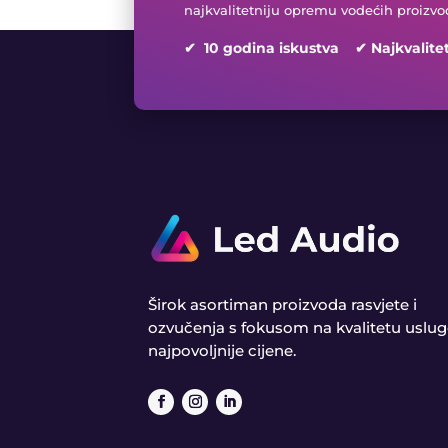
najkvalitetniju opremu vodećih proizvo
✔ 10 godina iskustva ✔ Najkvalite
Širok asortiman proizvoda rasvjete i
ozvučenja s fokusom na kvalitetu uslug
najpovoljnije cijene.