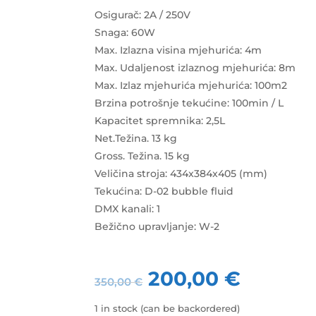
Osigurač: 2A / 250V
Snaga: 60W
Max. Izlazna visina mjehurića: 4m
Max. Udaljenost izlaznog mjehurića: 8m
Max. Izlaz mjehurića mjehurića: 100m2
Brzina potrošnje tekućine: 100min / L
Kapacitet spremnika: 2,5L
Net.Težina. 13 kg
Gross. Težina. 15 kg
Veličina stroja: 434x384x405 (mm)
Tekućina: D-02 bubble fluid
DMX kanali: 1
Bežično upravljanje: W-2
200,00
€
350,00
€
1 in stock (can be backordered)