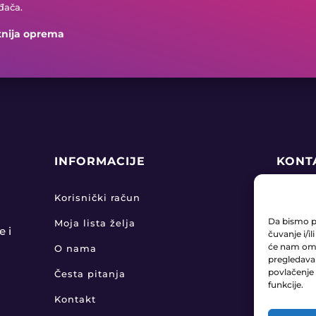
đača.
tnija oprema
INFORMACIJE
KONT
+38

Korisnički račun
Da bismo pr
Moja lista želja
pro

e i
čuvanje i/i
će nam omo
O nama
pregledavanj
KLA

povlačenje 
Česta pitanja
funkcije.
Kontakt