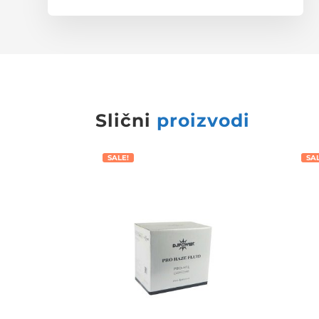
Slični
proizvodi
SALE!
SA