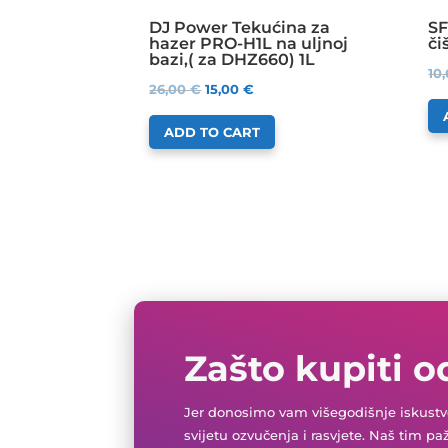
DJ Power Tekućina za
SF
hazer PRO-H1L na uljnoj
či
bazi,( za DHZ660) 1L
10
26,00
€
15,00
€
ADD TO CART
Zašto kupiti o
Jer donosimo vam višegodišnje iskustvo
svijetu ozvučenja i rasvjete. Naš tim pa