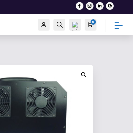
0
Račun
Traži
Cart
0,00
€
List
a
želj
a -
0