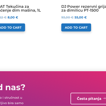
AT Tekučina za
DJ Power rezervni grij
šćenje dim mašina, 1L
za dimilicu PT-1500
,62
€
8,00
€
93,00
€
55,00
€
ADD TO CART
ADD TO CART
d nas?
 i stručnost u
Česta pitanja
žljivo bira samo