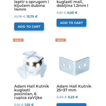
leptir s oprugom i
kuglasti mali,
ključem dubina
debljina 1.2mm l
14mm
0,81
€
0,50
€
21,78
€
13,75
€
ADD TO CART
ADD TO CART
SALE!
SALE!
Adam Hall Kutnik
Adam Hall Kutnik
kuglasti
25×37 mm
pocinčan, 6
0,38
€
0,23
€
rupica zaVijke
2,10
€
1,25
€