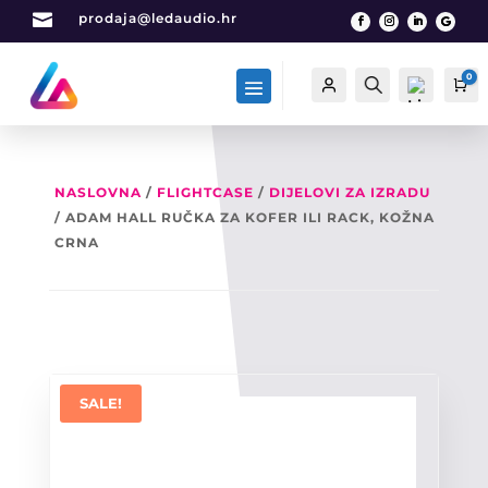

prodaja@ledaudio.hr
0
Račun
Traži
Ca
NASLOVNA
/
FLIGHTCASE
/
DIJELOVI ZA IZRADU
/ ADAM HALL RUČKA ZA KOFER ILI RACK, KOŽNA
List
a
CRNA
želj
a -
0
SALE!