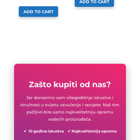
ADD TO CART
ADD TO CART
Zašto kupiti od nas?
Jer donosimo vam višegodišnje iskustvo i
stručnost u svijetu ozvučenja i rasvjete. Naš tim
pažljivo bira samo najkvalitetniju opremu
vodećih proizvođača.
✔ 10 godina iskustva ✔ Najkvalitetnija oprema