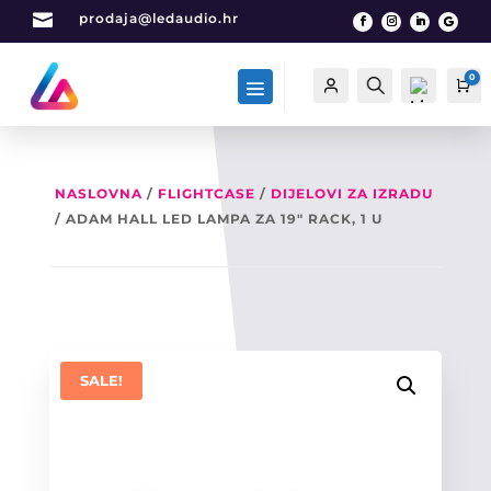

prodaja@ledaudio.hr
0
Račun
Traži
Ca
NASLOVNA
/
FLIGHTCASE
/
DIJELOVI ZA IZRADU
/ ADAM HALL LED LAMPA ZA 19″ RACK, 1 U
List
a
želj
a -
0
SALE!