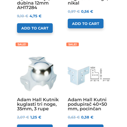
dubina 12mm
nikal
AH17284
0,97
€
0,56
€
9,10
€
4,75
€
ADD TO CART
ADD TO CART
SALE!
SALE!
Adam Hall Kutnik
Adam Hall Kutni
kuglasti tri noge,
podupirač 40×50
35mm, 3 rupe
mm, pocinčan
2,07
€
1,25
€
0,63
€
0,38
€