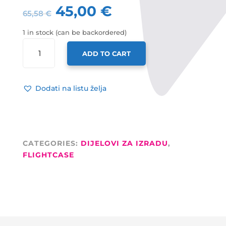
45,00
€
65,58
€
1 in stock (can be backordered)
ADAM
ADD TO CART
HALL
LED
LAMPA
Dodati na listu želja
ZA
19"
RACK,
1
U
CATEGORIES:
DIJELOVI ZA IZRADU
,
QUANTITY
FLIGHTCASE