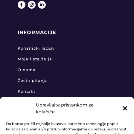
INFORMACIJE
Korisnički račun
Moja lista želja
O nama
Česta pitanja
Kontakt
Upravljajte pristankom za
kolačiće
KONTAKT
Da bismo pružili najbolje iskustvo, koristimo tehnologije poput
kolačića za čuvanje i/ili pristup informacijama o uređaju. Suglasnost
+385 91 888 6406
