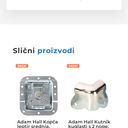
Slični
proizvodi
SALE!
SALE!
Adam Hall Kopča
Adam Hall Kutnik
leptir srednja,
kuglasti s 2 noge,