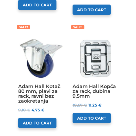
ADD TO CART
ADD TO CART
SALE!
SALE!
Adam Hall Kotač
Adam Hall Kopča
80 mm, plavi za
za rack, dubina
rack, ravni bez
9,5mm
zaokretanja
18,67
€
11,25
€
9,10
€
4,75
€
ADD TO CART
ADD TO CART