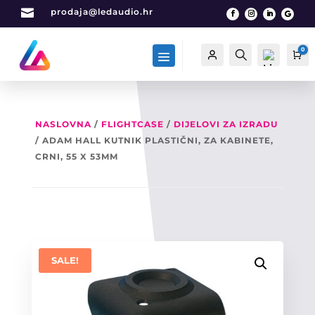

prodaja@ledaudio.hr
0
Račun
Traži
Ca
NASLOVNA
/
FLIGHTCASE
/
DIJELOVI ZA IZRADU
/ ADAM HALL KUTNIK PLASTIČNI, ZA KABINETE,
List
a
CRNI, 55 X 53MM
želj
a -
0
SALE!