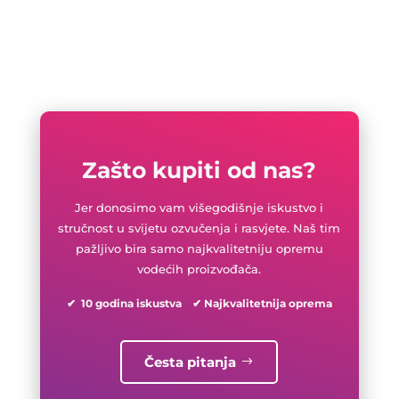
Zašto kupiti od nas?
Jer donosimo vam višegodišnje iskustvo i
stručnost u svijetu ozvučenja i rasvjete. Naš tim
pažljivo bira samo najkvalitetniju opremu
vodećih proizvođača.
✔ 10 godina iskustva ✔ Najkvalitetnija oprema
Česta pitanja