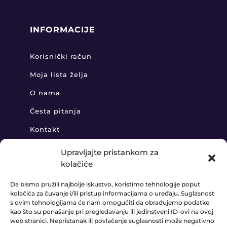
INFORMACIJE
Korisnički račun
Moja lista želja
O nama
Česta pitanja
Kontakt
Upravljajte pristankom za
kolačiće
KONTAKT
Da bismo pružili najbolje iskustvo, koristimo tehnologije poput
kolačića za čuvanje i/ili pristup informacijama o uređaju. Suglasnost
+385 91 888 6406

s ovim tehnologijama će nam omogućiti da obrađujemo podatke
kao što su ponašanje pri pregledavanju ili jedinstveni ID-ovi na ovoj
prodaja@ledaudio.hr

web stranici. Nepristanak ili povlačenje suglasnosti može negativno