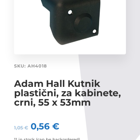
SKU:
AH4018
Adam Hall Kutnik
plastični, za kabinete,
crni, 55 x 53mm
0,56
€
1,05
€
11 in stock (can be backordered)