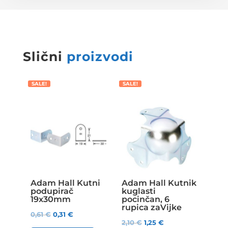
Slični
proizvodi
SALE!
SALE!
Adam Hall Kutni
Adam Hall Kutnik
podupirač
kuglasti
19x30mm
pocinčan, 6
rupica zaVijke
0,61
€
0,31
€
2,10
€
1,25
€