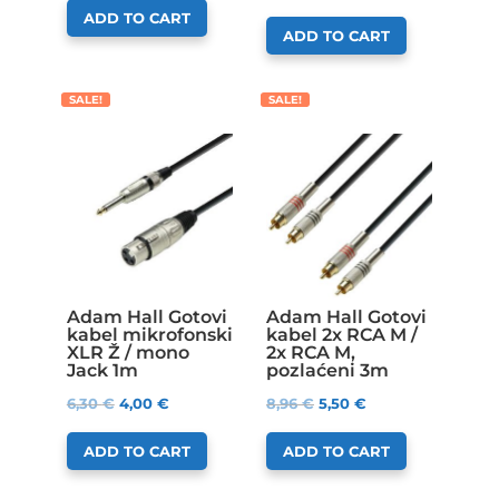
ADD TO CART
ADD TO CART
SALE!
SALE!
Adam Hall Gotovi
Adam Hall Gotovi
kabel mikrofonski
kabel 2x RCA M /
XLR Ž / mono
2x RCA M,
Jack 1m
pozlaćeni 3m
6,30
€
4,00
€
8,96
€
5,50
€
ADD TO CART
ADD TO CART