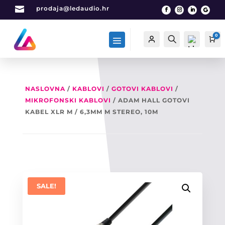

prodaja@ledaudio.hr
0
Račun
Traži
Ca
NASLOVNA
/
KABLOVI
/
GOTOVI KABLOVI
/
MIKROFONSKI KABLOVI
/ ADAM HALL GOTOVI
List
a
KABEL XLR M / 6,3MM M STEREO, 10M
želj
a -
0
SALE!