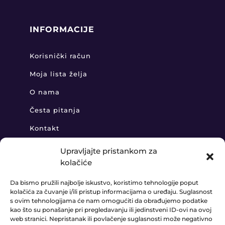
INFORMACIJE
Korisnički račun
Moja lista želja
O nama
Česta pitanja
Kontakt
Upravljajte pristankom za
kolačiće
KONTAKT
Da bismo pružili najbolje iskustvo, koristimo tehnologije poput
kolačića za čuvanje i/ili pristup informacijama o uređaju. Suglasnost
+385 91 888 6406

s ovim tehnologijama će nam omogućiti da obrađujemo podatke
kao što su ponašanje pri pregledavanju ili jedinstveni ID-ovi na ovoj
prodaja@ledaudio.hr

web stranici. Nepristanak ili povlačenje suglasnosti može negativno