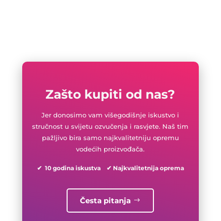
Zašto kupiti od nas?
Jer donosimo vam višegodišnje iskustvo i
stručnost u svijetu ozvučenja i rasvjete. Naš tim
pažljivo bira samo najkvalitetniju opremu
vodećih proizvođača.
✔ 10 godina iskustva ✔ Najkvalitetnija oprema
Česta pitanja