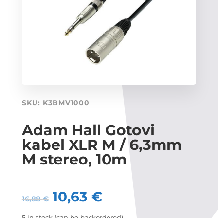
SKU:
K3BMV1000
Adam Hall Gotovi
kabel XLR M / 6,3mm
M stereo, 10m
10,63
€
16,88
€
5 in stock (can be backordered)