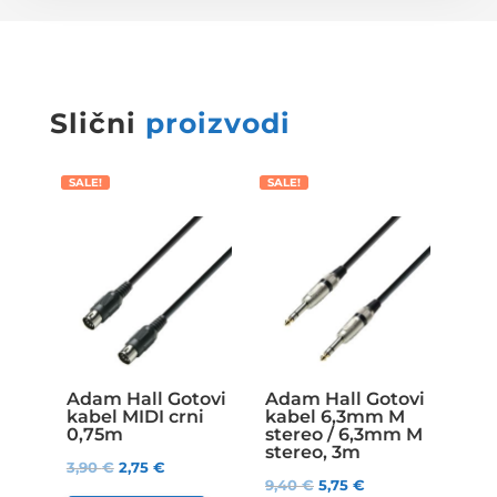
Slični
proizvodi
SALE!
SALE!
Adam Hall Gotovi
Adam Hall Gotovi
kabel MIDI crni
kabel 6,3mm M
0,75m
stereo / 6,3mm M
stereo, 3m
3,90
€
2,75
€
9,40
€
5,75
€