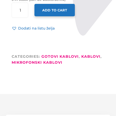
ADAM
ADD TO CART
HALL
GOTOVI
KABEL
Dodati na listu želja
XLR
M
/
6,3MM
M
CATEGORIES:
GOTOVI KABLOVI
,
KABLOVI
,
STEREO,
MIKROFONSKI KABLOVI
10M
QUANTITY