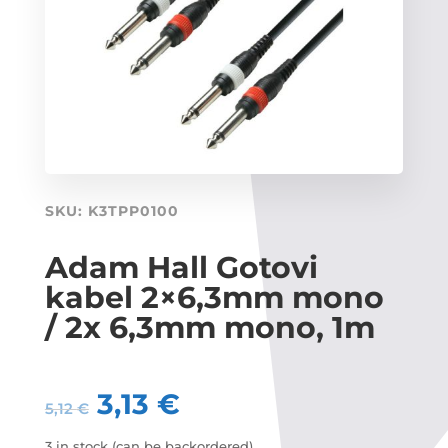
SKU:
K3TPP0100
Adam Hall Gotovi
kabel 2×6,3mm mono
/ 2x 6,3mm mono, 1m
3,13
€
5,12
€
3 in stock (can be backordered)