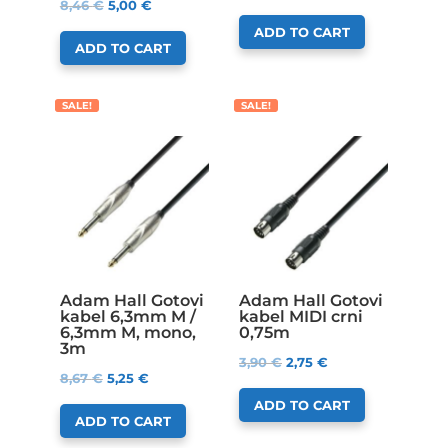
8,46
€
5,00
€
ADD TO CART
ADD TO CART
SALE!
SALE!
Adam Hall Gotovi
Adam Hall Gotovi
kabel 6,3mm M /
kabel MIDI crni
6,3mm M, mono,
0,75m
3m
3,90
€
2,75
€
8,67
€
5,25
€
ADD TO CART
ADD TO CART