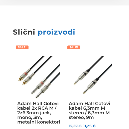
Slični
proizvodi
SALE!
SALE!
Adam Hall Gotovi
Adam Hall Gotovi
kabel 2x RCA M /
kabel 6,3mm M
2×6,3mm jack,
stereo / 6,3mm M
mono, 3m,
stereo, 9m
metalni konektori
17,27
€
11,25
€