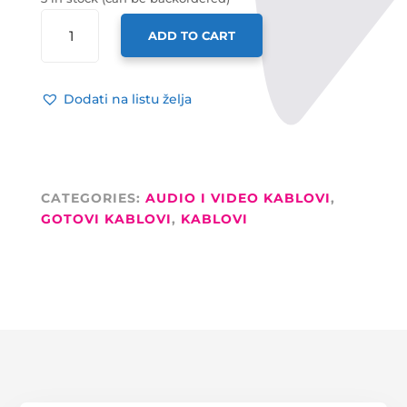
ADAM
ADD TO CART
HALL
GOTOVI
KABEL
Dodati na listu želja
2X6,3MM
MONO
/
2X
6,3MM
CATEGORIES:
AUDIO I VIDEO KABLOVI
,
MONO,
GOTOVI KABLOVI
,
KABLOVI
1M
QUANTITY