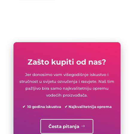
Zašto kupiti od nas?
Jer donosimo vam višegodišnje iskustvo i
stručnost u svijetu ozvučenja i rasvjete. Naš tim
pažljivo bira samo najkvalitetniju opremu
vodećih proizvođača.
✔ 10 godina iskustva ✔ Najkvalitetnija oprema
Česta pitanja