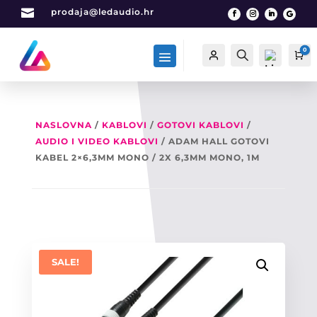

prodaja@ledaudio.hr
0
Račun
Traži
Ca
NASLOVNA
/
KABLOVI
/
GOTOVI KABLOVI
/
AUDIO I VIDEO KABLOVI
/ ADAM HALL GOTOVI
List
a
KABEL 2×6,3MM MONO / 2X 6,3MM MONO, 1M
želj
a -
0
SALE!