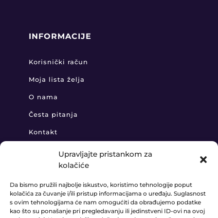
INFORMACIJE
Korisnički račun
Moja lista želja
O nama
Česta pitanja
Kontakt
Upravljajte pristankom za
kolačiće
KONTAKT
Da bismo pružili najbolje iskustvo, koristimo tehnologije poput
kolačića za čuvanje i/ili pristup informacijama o uređaju. Suglasnost
+385 91 888 6406

s ovim tehnologijama će nam omogućiti da obrađujemo podatke
kao što su ponašanje pri pregledavanju ili jedinstveni ID-ovi na ovoj