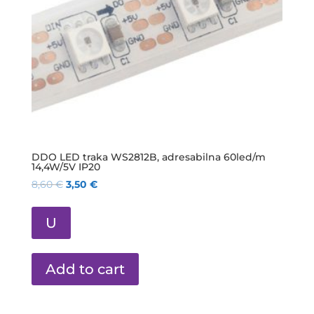
DDO LED traka WS2812B, adresabilna 60led/m
14,4W/5V IP20
8,60
€
3,50
€
U
Add to cart