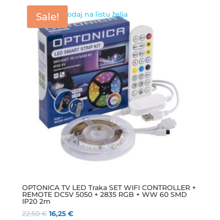
Dodaj na listu želja
Sale!
OPTONICA TV LED Traka SET WIFI CONTROLLER +
REMOTE DC5V 5050 + 2835 RGB + WW 60 SMD
IP20 2m
22,50
€
16,25
€