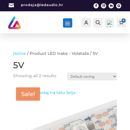

prodaja@ledaudio.hr
0
Račun
Traži
Car
Home
/ Product LED trake - Volataža / 5V
List
5V
a
želj
Showing all 2 results
a -
0
Dodaj na listu želja
Sale!