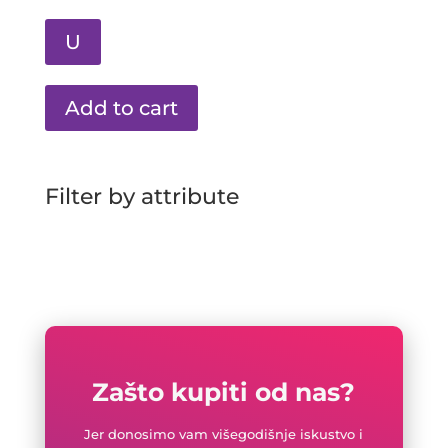
U
Add to cart
Filter by attribute
Zašto kupiti od nas?
Jer donosimo vam višegodišnje iskustvo i