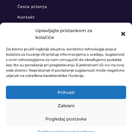
Česta pitanja
Kontakt
Upravljajte pristankom za
kolačiće
KONTAKT
Da bismo pružili najbolje iskustvo, koristimo tehnologije poput
kolačića za čuvanje i/ili pristup informacijama o uređaju. Suglasnost
+385 91 888 6406

s ovim tehnologijama će nam omogućiti da obrađujemo podatke
kao što su ponašanje pri pregledavanju ili jedinstveni ID-ovi na ovoj
prodaja@ledaudio.hr

web stranici. Nepristanak ili povlačenje suglasnosti može negativno
utjecati na određene karakteristike i funkcije.
KLARIĆI 50B, 10410 VELIKA GORICA

Prihvati
Zabrani
© LEDAUDIO d.o.o. 2023. Website made by
E-COM
Pogledaj postavke
0
Pravila Privatnosti
•
Uvjeti poslovanja
Politika kolačića
Uvjeti korištenja