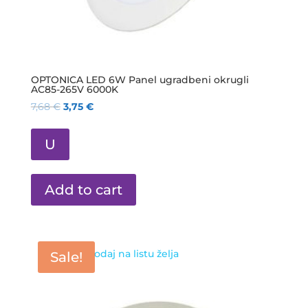
OPTONICA LED 6W Panel ugradbeni okrugli
AC85-265V 6000K
7,68
€
3,75
€
U
Add to cart
Dodaj na listu želja
Sale!