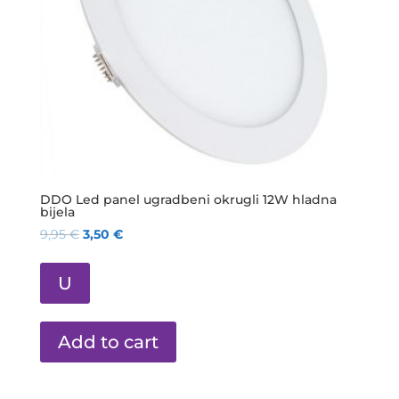
DDO Led panel ugradbeni okrugli 12W hladna
bijela
9,95
€
3,50
€
U
Add to cart