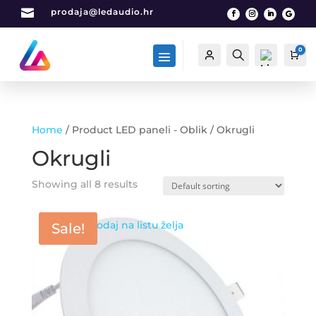

prodaja@ledaudio.hr
0
Račun
Traži
Car
Home
/ Product LED paneli - Oblik / Okrugli
List
Okrugli
a
želj
Showing all 8 results
a -
0
Dodaj na listu želja
Sale!