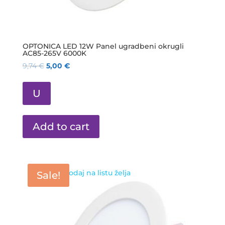
OPTONICA LED 12W Panel ugradbeni okrugli
AC85-265V 6000K
9,74
€
5,00
€
U
Add to cart
Dodaj na listu želja
Sale!