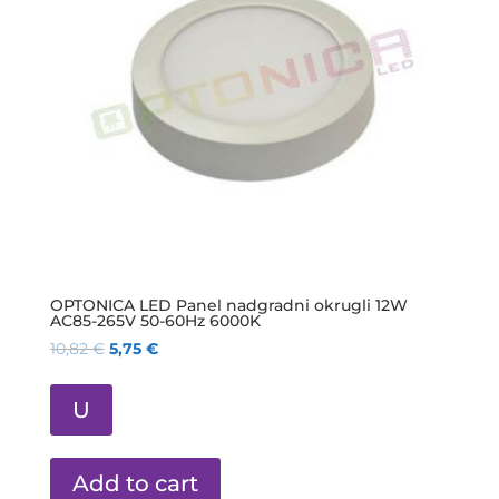
OPTONICA LED Panel nadgradni okrugli 12W
AC85-265V 50-60Hz 6000K
10,82
€
5,75
€
U
Add to cart