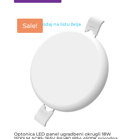
Dodaj na listu želja
Sale!
Optonica LED panel ugradbeni okrugli 18W
1500LM AC85-265V RA>80 IP54 4500K prirodna