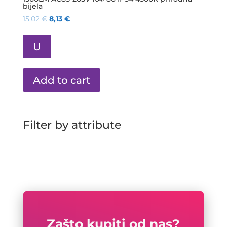
bijela
15,02
€
8,13
€
U
Add to cart
Filter by attribute
Zašto kupiti od nas?