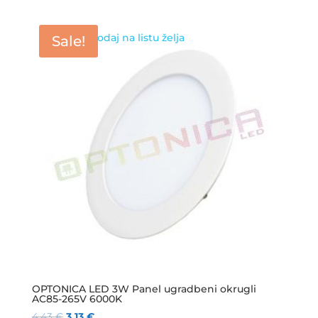
Dodaj na listu želja
Sale!
OPTONICA LED 3W Panel ugradbeni okrugli
AC85-265V 6000K
4,43
€
3,13
€