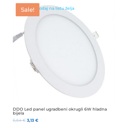
Dodaj na listu želja
Sale!
DDO Led panel ugradbeni okrugli 6W hladna
bijela
6,64
€
3,13
€