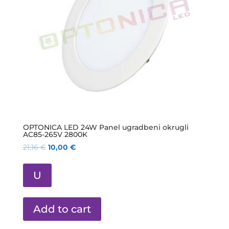
OPTONICA LED 24W Panel ugradbeni okrugli
AC85-265V 2800K
21,16
€
10,00
€
U
Add to cart