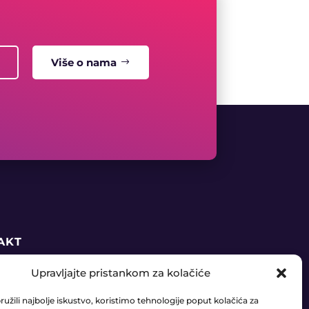
Više o nama
AKT
Upravljajte pristankom za kolačiće
5 91 888 6406
užili najbolje iskustvo, koristimo tehnologije poput kolačića za
daja@ledaudio.hr