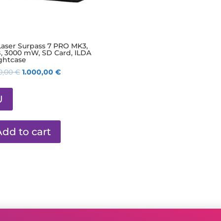
Laser Surpass 7 PRO MK3,
, 3000 mW, SD Card, ILDA
ightcase
0,00
€
1.000,00
€
U
Add to cart