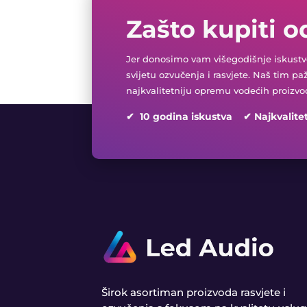
Zašto kupiti o
Jer donosimo vam višegodišnje iskustvo
svijetu ozvučenja i rasvjete. Naš tim pa
najkvalitetniju opremu vodećih proizvo
✔ 10 godina iskustva ✔ Najkvalite
Širok asortiman proizvoda rasvjete i