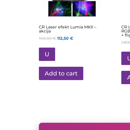
CR Laser efekt Lumia MKII –
CR 
akcija
RGB
+ fl
190,00
€
112,50
€
1.80
U
Add to cart