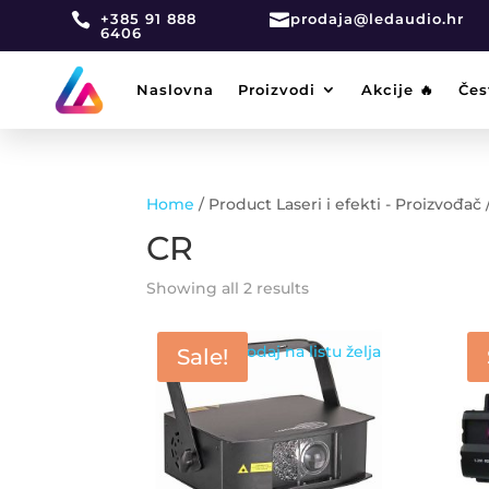

+385 91 888

prodaja@ledaudio.hr
6406
Naslovna
Proizvodi
Akcije 🔥
Čes
Home
/ Product Laseri i efekti - Proizvođač 
CR
Showing all 2 results
Dodaj na listu želja
Sale!