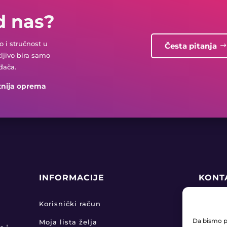
d nas?
 i stručnost u
Česta pitanja
žljivo bira samo
đača.
tnija oprema
INFORMACIJE
KONT
+38

Korisnički račun
Da bismo pr
Moja lista želja
pro
