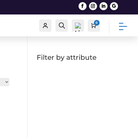
0
Račun
Traži
Cart
0,00
€
Filter by attribute
List
a
želj
a -
0