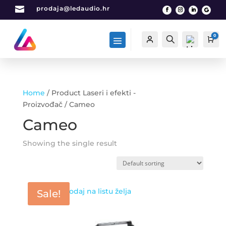

prodaja@ledaudio.hr
0
Račun
Traži
Car
Home
/ Product Laseri i efekti -
List
Proizvođač / Cameo
a
Cameo
želj
a -
0
Showing the single result
Dodaj na listu želja
Sale!