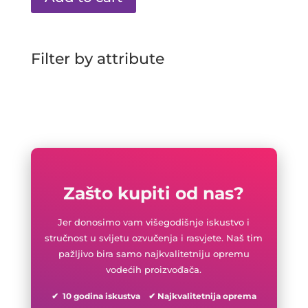
Filter by attribute
Zašto kupiti od nas?
Jer donosimo vam višegodišnje iskustvo i
stručnost u svijetu ozvučenja i rasvjete. Naš tim
pažljivo bira samo najkvalitetniju opremu
vodećih proizvođača.
✔ 10 godina iskustva ✔ Najkvalitetnija oprema