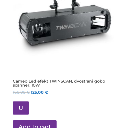
Cameo Led efekt TWINSCAN, dvostrani gobo
scanner, 10W
160,00
€
125,00
€
U
Add to cart