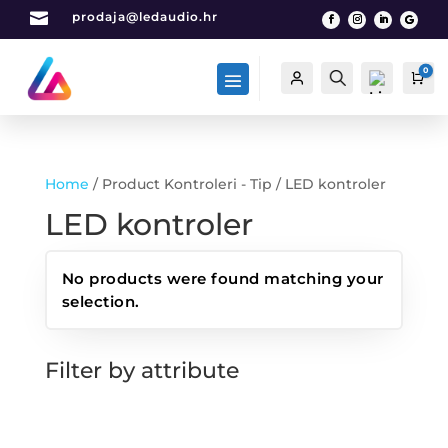

prodaja@ledaudio.hr
0
Račun
Traži
Car
Home
/ Product Kontroleri - Tip / LED kontroler
List
LED kontroler
a
želj
a -
No products were found matching your
0
selection.
Filter by attribute