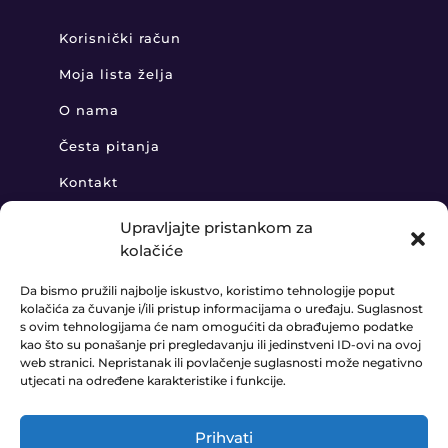
Korisnički račun
Moja lista želja
O nama
Česta pitanja
Kontakt
Upravljajte pristankom za
kolačiće
KONTAKT
Da bismo pružili najbolje iskustvo, koristimo tehnologije poput
kolačića za čuvanje i/ili pristup informacijama o uređaju. Suglasnost
+385 91 888 6406

s ovim tehnologijama će nam omogućiti da obrađujemo podatke
kao što su ponašanje pri pregledavanju ili jedinstveni ID-ovi na ovoj
prodaja@ledaudio.hr

web stranici. Nepristanak ili povlačenje suglasnosti može negativno
utjecati na određene karakteristike i funkcije.
KLARIĆI 50B, 10410 VELIKA GORICA

Prihvati