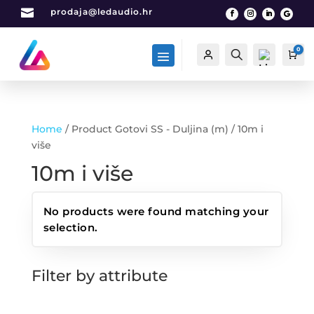

prodaja@ledaudio.hr
0
Račun
Traži
Car
Home
/ Product Gotovi SS - Duljina (m) / 10m i
List
više
a
10m i više
želj
a -
0
No products were found matching your
selection.
Filter by attribute