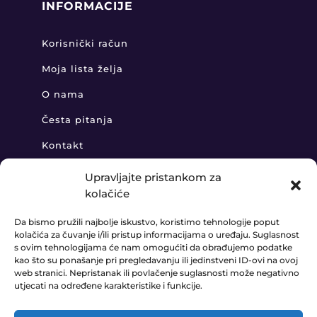
INFORMACIJE
Korisnički račun
Moja lista želja
O nama
Česta pitanja
Kontakt
Upravljajte pristankom za
kolačiće
KONTAKT
Da bismo pružili najbolje iskustvo, koristimo tehnologije poput
kolačića za čuvanje i/ili pristup informacijama o uređaju. Suglasnost
+385 91 888 6406

s ovim tehnologijama će nam omogućiti da obrađujemo podatke
kao što su ponašanje pri pregledavanju ili jedinstveni ID-ovi na ovoj
prodaja@ledaudio.hr

web stranici. Nepristanak ili povlačenje suglasnosti može negativno
utjecati na određene karakteristike i funkcije.
KLARIĆI 50B, 10410 VELIKA GORICA
