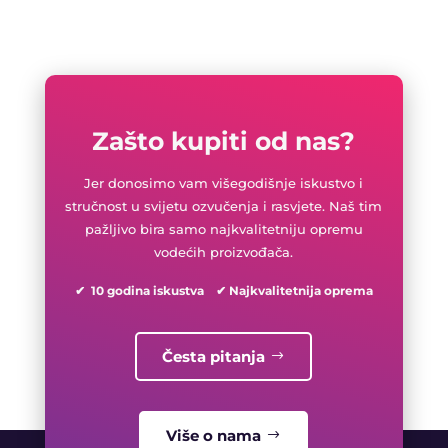
Zašto kupiti od nas?
Jer donosimo vam višegodišnje iskustvo i
stručnost u svijetu ozvučenja i rasvjete. Naš tim
pažljivo bira samo najkvalitetniju opremu
vodećih proizvođača.
✔ 10 godina iskustva ✔ Najkvalitetnija oprema
Česta pitanja
Više o nama