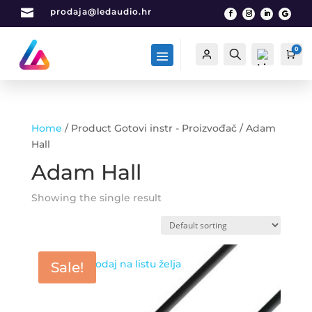

prodaja@ledaudio.hr
0
Račun
Traži
Car
Home
/ Product Gotovi instr - Proizvođač / Adam
List
Hall
a
Adam Hall
želj
a -
0
Showing the single result
Dodaj na listu želja
Sale!