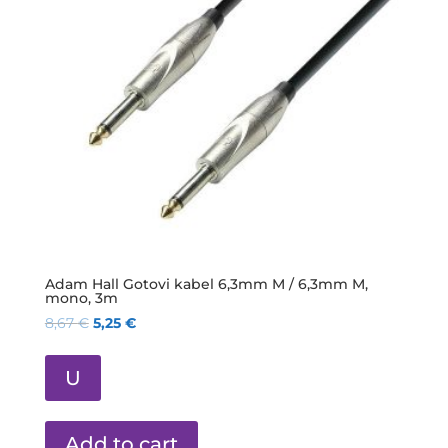
Adam Hall Gotovi kabel 6,3mm M / 6,3mm M,
mono, 3m
8,67
€
5,25
€
U
Add to cart