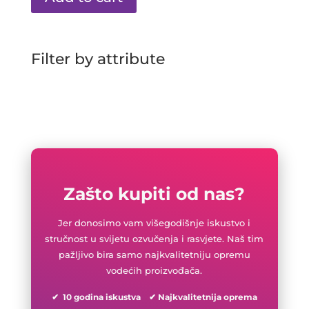
Filter by attribute
Zašto kupiti od nas?
Jer donosimo vam višegodišnje iskustvo i
stručnost u svijetu ozvučenja i rasvjete. Naš tim
pažljivo bira samo najkvalitetniju opremu
vodećih proizvođača.
✔ 10 godina iskustva ✔ Najkvalitetnija oprema