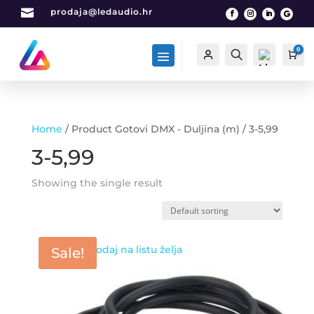

prodaja@ledaudio.hr
0
Račun
Traži
Car
Home
/ Product Gotovi DMX - Duljina (m) / 3-5,99
List
3-5,99
a
želj
Showing the single result
a -
0
Dodaj na listu želja
Sale!