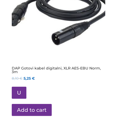
DAP Gotovi kabel digitalni, XLR AES-EBU Norm,
3m
8,10
€
5,25
€
U
Add to cart