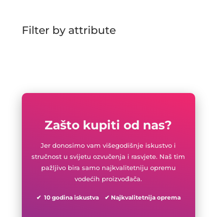
Filter by attribute
Zašto kupiti od nas?
Jer donosimo vam višegodišnje iskustvo i
stručnost u svijetu ozvučenja i rasvjete. Naš tim
pažljivo bira samo najkvalitetniju opremu
vodećih proizvođača.
✔ 10 godina iskustva ✔ Najkvalitetnija oprema