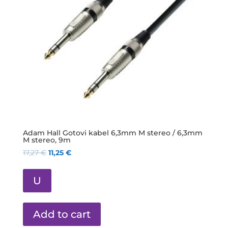
Adam Hall Gotovi kabel 6,3mm M stereo / 6,3mm
M stereo, 9m
17,27
€
11,25
€
U
Add to cart