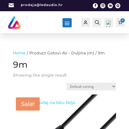

prodaja@ledaudio.hr
0
Račun
Traži
Car
Home
/ Product Gotovi AV - Duljina (m) / 9m
List
9m
a
želj
Showing the single result
a -
0
Dodaj na listu želja
Sale!