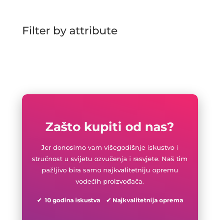
Filter by attribute
Zašto kupiti od nas?
Jer donosimo vam višegodišnje iskustvo i
stručnost u svijetu ozvučenja i rasvjete. Naš tim
pažljivo bira samo najkvalitetniju opremu
vodećih proizvođača.
✔ 10 godina iskustva ✔ Najkvalitetnija oprema