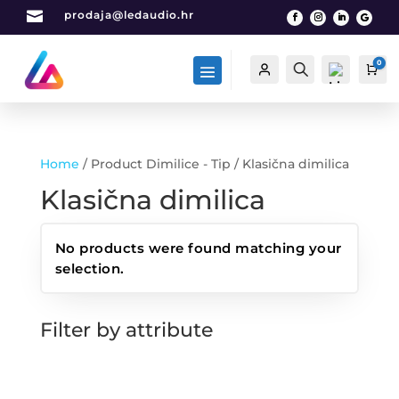

prodaja@ledaudio.hr
0
Račun
Traži
Car
Home
/ Product Dimilice - Tip / Klasična dimilica
List
Klasična dimilica
a
želj
a -
No products were found matching your
0
selection.
Filter by attribute