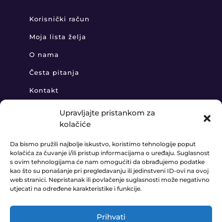
Korisnički račun
Moja lista želja
O nama
Česta pitanja
Kontakt
Upravljajte pristankom za
kolačiće
KONTAKT
Da bismo pružili najbolje iskustvo, koristimo tehnologije poput
kolačića za čuvanje i/ili pristup informacijama o uređaju. Suglasnost
+385 91 888 6406

s ovim tehnologijama će nam omogućiti da obrađujemo podatke
kao što su ponašanje pri pregledavanju ili jedinstveni ID-ovi na ovoj
prodaja@ledaudio.hr

web stranici. Nepristanak ili povlačenje suglasnosti može negativno
utjecati na određene karakteristike i funkcije.
KLARIĆI 50B, 10410 VELIKA GORICA

Prihvati