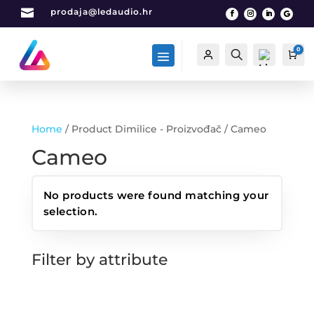

prodaja@ledaudio.hr
0
Račun
Traži
Car
Home
/ Product Dimilice - Proizvođač / Cameo
List
Cameo
a
želj
a -
No products were found matching your
0
selection.
Filter by attribute