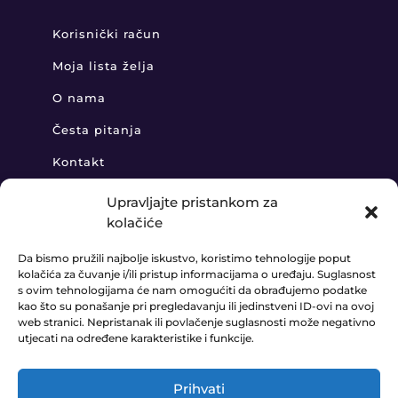
Korisnički račun
Moja lista želja
O nama
Česta pitanja
Kontakt
Upravljajte pristankom za
kolačiće
KONTAKT
Da bismo pružili najbolje iskustvo, koristimo tehnologije poput
kolačića za čuvanje i/ili pristup informacijama o uređaju. Suglasnost
+385 91 888 6406

s ovim tehnologijama će nam omogućiti da obrađujemo podatke
kao što su ponašanje pri pregledavanju ili jedinstveni ID-ovi na ovoj
prodaja@ledaudio.hr

web stranici. Nepristanak ili povlačenje suglasnosti može negativno
utjecati na određene karakteristike i funkcije.
KLARIĆI 50B, 10410 VELIKA GORICA

Prihvati