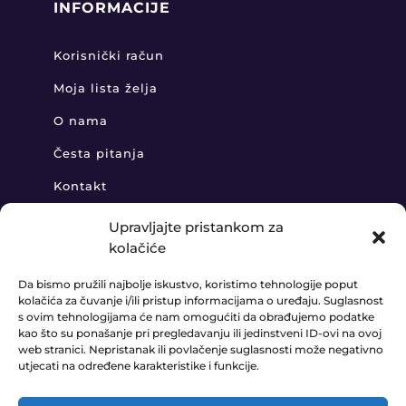
INFORMACIJE
Korisnički račun
Moja lista želja
O nama
Česta pitanja
Kontakt
Upravljajte pristankom za
kolačiće
KONTAKT
Da bismo pružili najbolje iskustvo, koristimo tehnologije poput
kolačića za čuvanje i/ili pristup informacijama o uređaju. Suglasnost
+385 91 888 6406

s ovim tehnologijama će nam omogućiti da obrađujemo podatke
kao što su ponašanje pri pregledavanju ili jedinstveni ID-ovi na ovoj
prodaja@ledaudio.hr

web stranici. Nepristanak ili povlačenje suglasnosti može negativno
utjecati na određene karakteristike i funkcije.
KLARIĆI 50B, 10410 VELIKA GORICA
