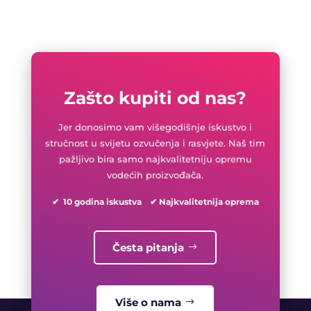
Zašto kupiti od nas?
Jer donosimo vam višegodišnje iskustvo i
stručnost u svijetu ozvučenja i rasvjete. Naš tim
pažljivo bira samo najkvalitetniju opremu
vodećih proizvođača.
✔ 10 godina iskustva ✔ Najkvalitetnija oprema
Česta pitanja
Više o nama