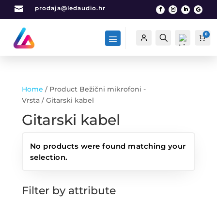

prodaja@ledaudio.hr
0
Račun
Traži
Car
Home
/ Product Bežični mikrofoni -
List
Vrsta / Gitarski kabel
a
Gitarski kabel
želj
a -
0
No products were found matching your
selection.
Filter by attribute