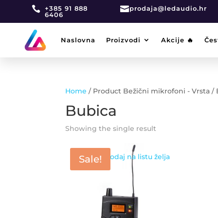

+385 91 888

prodaja@ledaudio.hr
6406
Naslovna
Proizvodi
Akcije 🔥
Čes
Home
/ Product Bežični mikrofoni - Vrsta /
Bubica
Showing the single result
Dodaj na listu želja
Sale!