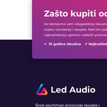
Zašto kupiti o
Jer donosimo vam višegodišnje iskustvo
svijetu ozvučenja i rasvjete. Naš tim pa
najkvalitetniju opremu vodećih proizvo
✔ 10 godina iskustva ✔ Najkvalite
Širok asortiman proizvoda rasvjete i