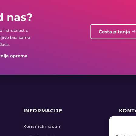
d nas?
 i stručnost u
Česta pitanja
žljivo bira samo
đača.
tnija oprema
INFORMACIJE
KONT
+38

Korisnički račun