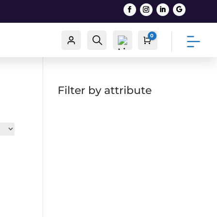
0
Račun
Traži
Cart
0,00
€
Filter by attribute
List
a
želj
a -
0