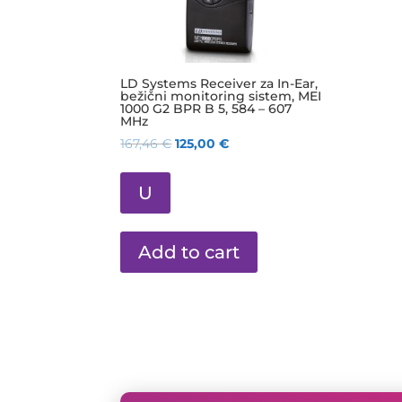
LD Systems Receiver za In-Ear,
bežični monitoring sistem, MEI
1000 G2 BPR B 5, 584 – 607
MHz
167,46
€
125,00
€
U
Add to cart