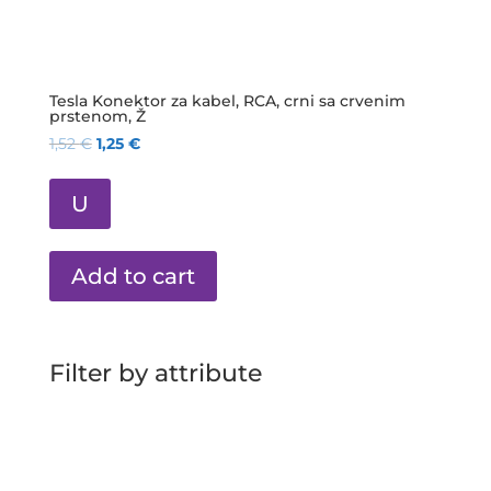
Tesla Konektor za kabel, RCA, crni sa crvenim
prstenom, Ž
1,52
€
1,25
€
U
Add to cart
Filter by attribute