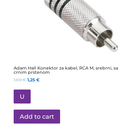
Adam Hall Konektor za kabel, RCA M, srebrni, sa
crnim prstenom
1,69
€
1,25
€
U
Add to cart