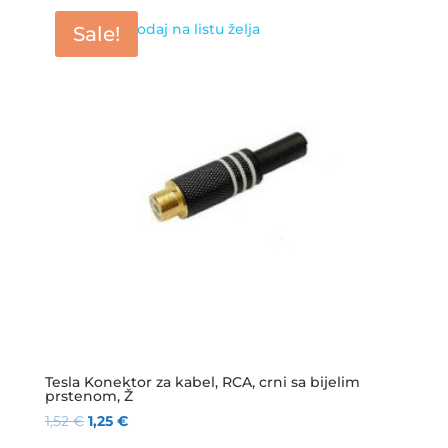
Dodaj na listu želja
Sale!
Tesla Konektor za kabel, RCA, crni sa bijelim
prstenom, Ž
1,52
€
1,25
€