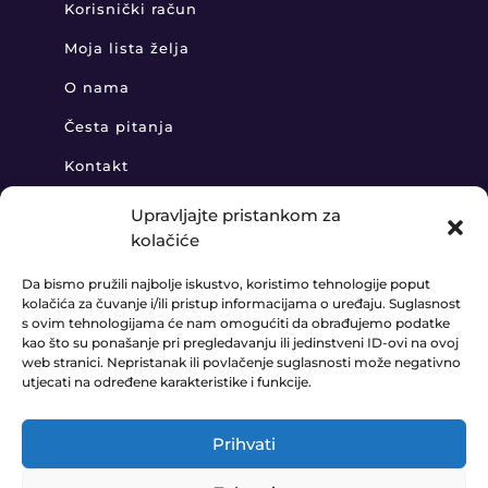
Korisnički račun
Moja lista želja
O nama
Česta pitanja
Kontakt
Upravljajte pristankom za
kolačiće
KONTAKT
Da bismo pružili najbolje iskustvo, koristimo tehnologije poput
kolačića za čuvanje i/ili pristup informacijama o uređaju. Suglasnost
+385 91 888 6406

s ovim tehnologijama će nam omogućiti da obrađujemo podatke
kao što su ponašanje pri pregledavanju ili jedinstveni ID-ovi na ovoj
prodaja@ledaudio.hr

web stranici. Nepristanak ili povlačenje suglasnosti može negativno
utjecati na određene karakteristike i funkcije.
KLARIĆI 50B, 10410 VELIKA GORICA

Prihvati