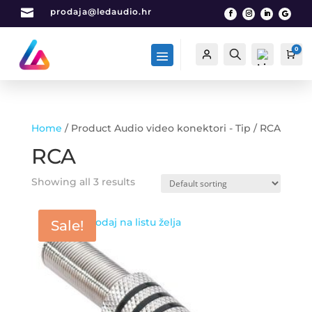

prodaja@ledaudio.hr
0
Račun
Traži
Car
Home
/ Product Audio video konektori - Tip / RCA
List
RCA
a
želj
Showing all 3 results
a -
0
Dodaj na listu želja
Sale!