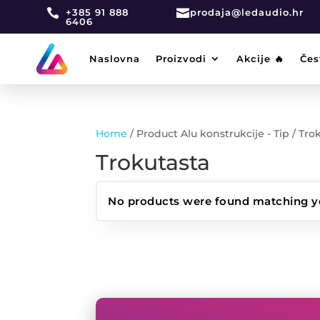

+385 91 888

prodaja@ledaudio.hr
6406
Naslovna
Proizvodi
Akcije 🔥
Čes
Home
/ Product Alu konstrukcije - Tip / Tro
Trokutasta
No products were found matching yo