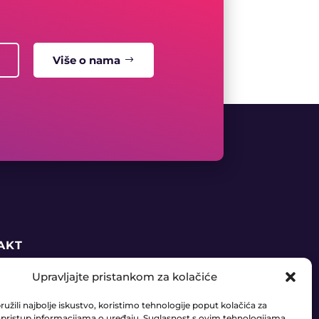
Više o nama
AKT
Upravljajte pristankom za kolačiće
5 91 888 6406
užili najbolje iskustvo, koristimo tehnologije poput kolačića za
daja@ledaudio.hr
li pristup informacijama o uređaju. Suglasnost s ovim tehnologijama