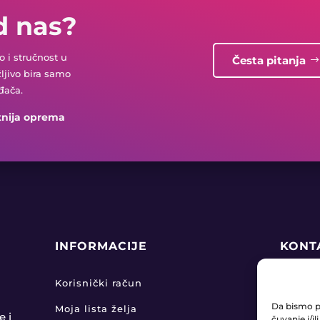
d nas?
 i stručnost u
Česta pitanja
žljivo bira samo
đača.
tnija oprema
INFORMACIJE
KONT
+38

Korisnički račun
Da bismo pr
Moja lista želja
pro

e i
čuvanje i/i