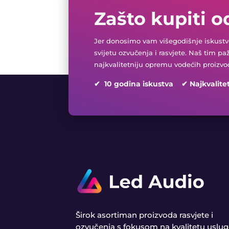
Zašto kupiti o
Jer donosimo vam višegodišnje iskustvo
svijetu ozvučenja i rasvjete. Naš tim pa
najkvalitetniju opremu vodećih proizvo
✔ 10 godina iskustva ✔ Najkvalite
Širok asortiman proizvoda rasvjete i
ozvučenja s fokusom na kvalitetu uslug