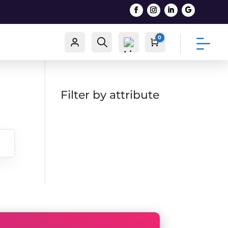
0
Račun
Traži
Cart
0,00
€
Filter by attribute
List
a
želj
a -
0