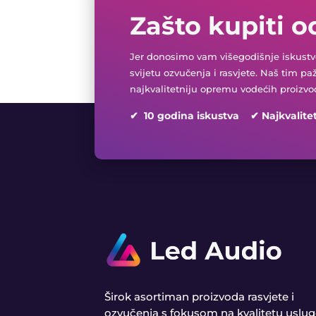
Zašto kupiti o
Jer donosimo vam višegodišnje iskustvo
svijetu ozvučenja i rasvjete. Naš tim pa
najkvalitetniju opremu vodećih proizvo
✔ 10 godina iskustva ✔ Najkvalite
Širok asortiman proizvoda rasvjete i
ozvučenja s fokusom na kvalitetu uslug