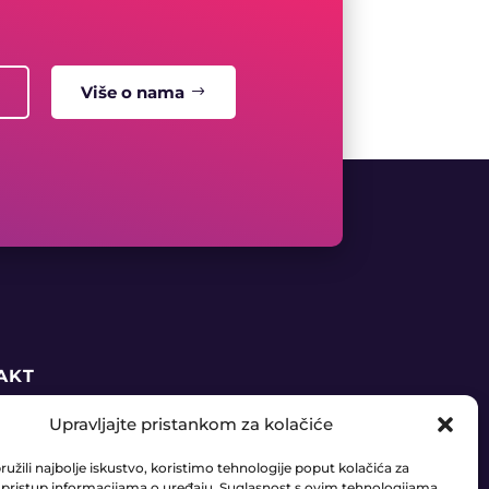
Više o nama
AKT
Upravljajte pristankom za kolačiće
5 91 888 6406
užili najbolje iskustvo, koristimo tehnologije poput kolačića za
daja@ledaudio.hr
li pristup informacijama o uređaju. Suglasnost s ovim tehnologijama