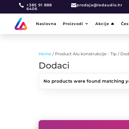

+385 91 888

prodaja@ledaudio.hr
6406
Naslovna
Proizvodi
Akcije 🔥
Čes
Home
/ Product Alu konstrukcije - Tip / Do
Dodaci
No products were found matching yo