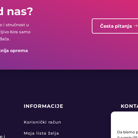
d nas?
 i stručnost u
Česta pitanja
žljivo bira samo
đača.
tnija oprema
INFORMACIJE
KONT
+38

Korisnički račun
Da bismo pr
Moja lista želja
pro

e i
čuvanje i/i