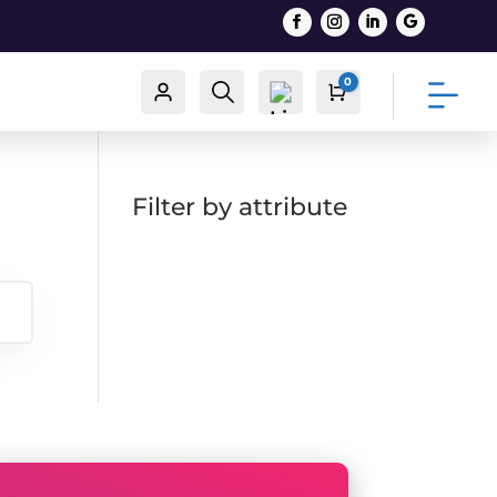
0
Račun
Traži
Cart
0,00
€
Filter by attribute
List
a
želj
a -
0