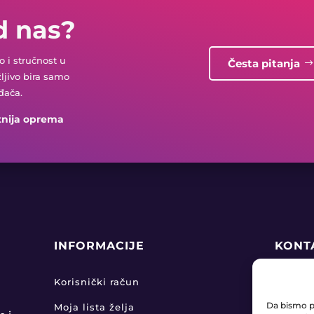
d nas?
 i stručnost u
Česta pitanja
žljivo bira samo
đača.
tnija oprema
INFORMACIJE
KONT
+38

Korisnički račun
Da bismo pr
Moja lista želja
pro
