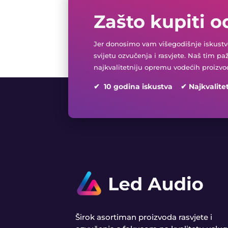
Zašto kupiti o
Jer donosimo vam višegodišnje iskustvo
svijetu ozvučenja i rasvjete. Naš tim pa
najkvalitetniju opremu vodećih proizvo
✔ 10 godina iskustva ✔ Najkvalite
Širok asortiman proizvoda rasvjete i