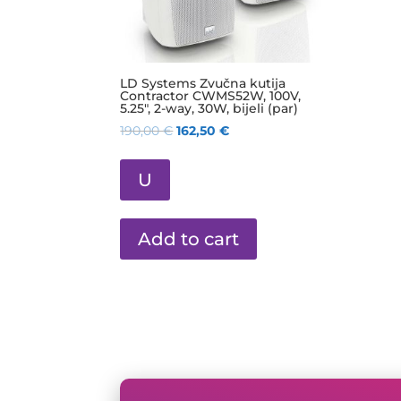
LD Systems Zvučna kutija
Contractor CWMS52W, 100V,
5.25″, 2-way, 30W, bijeli (par)
190,00
€
162,50
€
U
Add to cart