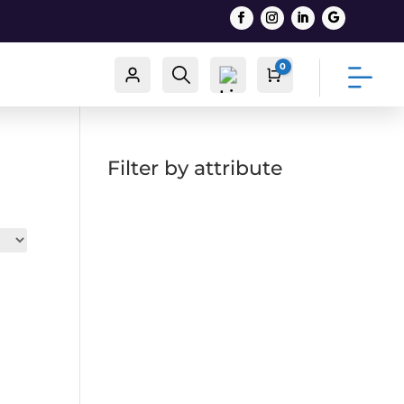
0
Račun
Traži
Cart
0,00
€
Filter by attribute
List
a
želj
a -
0