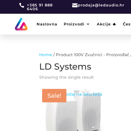

+385 91 888

prodaja@ledaudio.hr
6406
Naslovna
Proizvodi
Akcije 🔥
Čes
Home
/ Product 100V Zvučnici - Proizvođač
LD Systems
Showing the single result
Dodaj na listu želja
Sale!