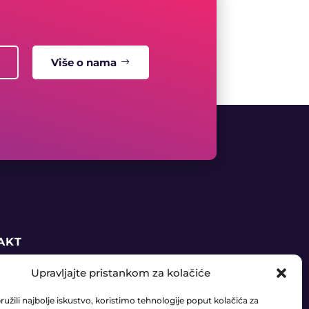
Više o nama
AKT
Upravljajte pristankom za kolačiće
5 91 888 6406
užili najbolje iskustvo, koristimo tehnologije poput kolačića za
daja@ledaudio.hr