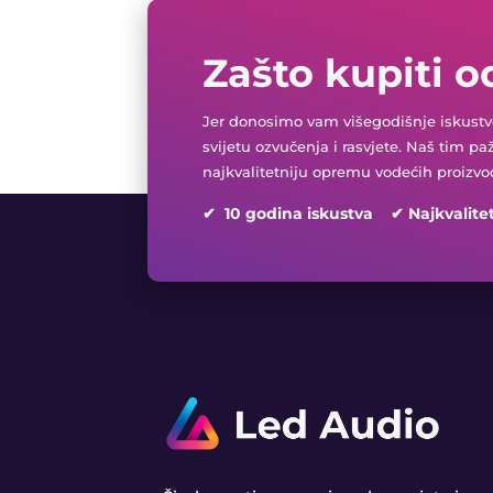
Zašto kupiti o
Jer donosimo vam višegodišnje iskustvo
svijetu ozvučenja i rasvjete. Naš tim pa
najkvalitetniju opremu vodećih proizvo
✔ 10 godina iskustva ✔ Najkvalite