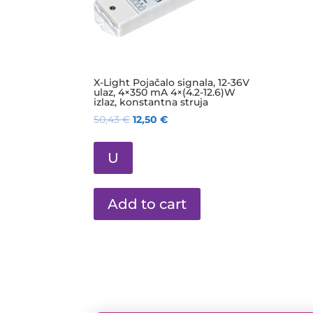
X-Light Pojačalo signala, 12-36V
ulaz, 4×350 mA 4×(4.2-12.6)W
izlaz, konstantna struja
50,43
€
12,50
€
U
Add to cart