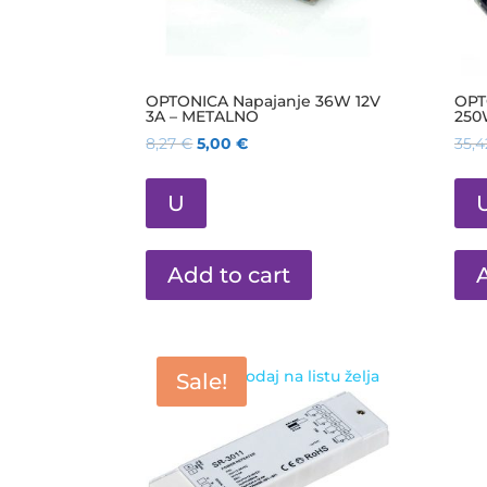
OPTONICA Napajanje 36W 12V
OPT
3A – METALNO
250
8,27
€
5,00
€
35,
U
Add to cart
Dodaj na listu želja
Sale!