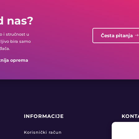
d nas?
 i stručnost u
Česta pitanja
žljivo bira samo
đača.
tnija oprema
INFORMACIJE
KONT
+38

Korisnički račun