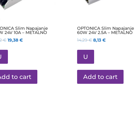
ONICA Slim Napajanje
OPTONICA Slim Napajanje
W 24V 10A – METALNO
60W 24V 2.5A – METALNO
42
€
19,38
€
14,29
€
8,13
€
U
U
Add to cart
Add to cart