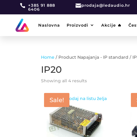

+385 91 888

prodaja@ledaudio.hr
6406
Naslovna
Proizvodi
Akcije 🔥
Čes
Home
/ Product Napajanja - IP standard / I
IP20
Showing all 4 results
Dodaj na listu želja
Sale!