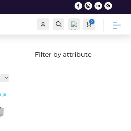
0
Račun
Traži
Cart
0,00
€
Filter by attribute
List
a
želj
a -
elja
0